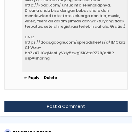
http://kbagi.com/ untuk info selengkapnya.
Di sana anda bisa dengan bebas share dan
mendowload foto-foto keluarga dan trip, music,
video, filem dll dalam jumlah dan waktu yang tidak
terbatas, setelah registrasi terlebih dahulu. Gratis :)
LINK:
https://docs.google.com/spreadsheets/d/1MCknz
ChWzo-
boZk47JCqMenUyVziy5zwg1SKVtaPZ78/edit?
usp=sharing
Reply
Delete
Post a Comment