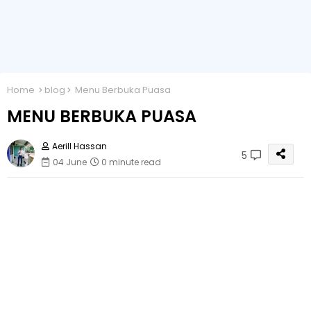
Home
blog
Menu Berbuka Puasa
MENU BERBUKA PUASA
Aerill Hassan
5
04 June
0 minute read