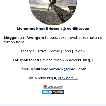
Mohamad Khairil Hassan @ Aerillhassan
Blogger
, ahli
Avengers
terbaru, suka travel, suka makan &
tonton filem.
Lifestyle | Travel | Movie | Food | Review
For sponsored
/ event, review
& advertising,
↓
Email :
khairilmohamad2@gmail.com
Untuk lebih lanjut,
click here →