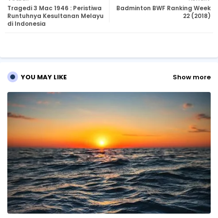
Tragedi 3 Mac 1946 : Peristiwa
Badminton BWF Ranking Week
tte
ats
Runtuhnya Kesultanan Melayu
22 (2018)
di Indonesia
r
ap
p
YOU MAY LIKE
Show more