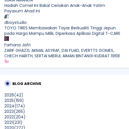
Hadiah Comel Ini Bakal Ceriakan Anak-Anak Yatim
Payasum Ahad Ini
dboystudio
TOYO TIRES Membawakan Tayar Berkualiti Tinggi Jepun
pada Harga Mampu Milik, Diperkasa Aplikasi Digital T-CARE
Farhana Jafri
ZARIF GHAZZI, AKMAL ASYRAF, DAI FUAD, EVERTTS GOMES,
CHECH HARITH, SERTAI MIERUL AIMAN BINTANGI KUDRAT 1968
Mia Liana
Trafik Blog Masih Maintain Walaupun Blog Tiada Update
BLOG ARCHIVE
Sunshine Kelly | Beauty . Fashion . Lifestyle . Travel . Fitness
Best New Apps of 2026: 8 Fresh Downloads Worth Trying
2026
(42)
Show All
2025
(159)
2024
(174)
2023
(265)
2022
(204)
2021
(231)
2020
(272)