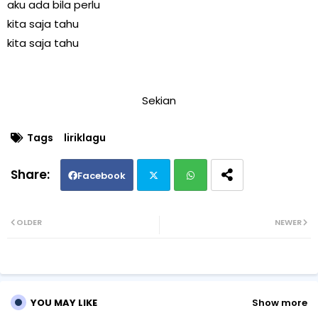
aku ada bila perlu
kita saja tahu
kita saja tahu
Sekian
Tags
liriklagu
Facebook
Twi
Wh
OLDER
NEWER
tte
ats
r
ap
YOU MAY LIKE
Show more
p