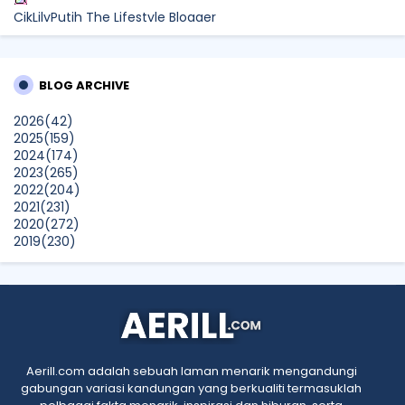
CikLilyPutih The Lifestyle Blogger
What to Read After Watching The Odyssey: Kobo’s Reading
Guide for Myth-Lovers, Movie Fans, and Epic Adventure
Seekers
BLOG ARCHIVE
Farhana Jafri
2026
(42)
Pertama Kali Join Running Event, Thank You LEGO x KLCC!
2025
(159)
Show All
2024
(174)
2023
(265)
2022
(204)
2021
(231)
2020
(272)
2019
(230)
2018
(496)
2017
(150)
2016
(47)
2015
(315)
2014
(624)
2013
(661)
2012
(91)
Aerill.com adalah sebuah laman menarik mengandungi
2011
(45)
gabungan variasi kandungan yang berkualiti termasuklah
2010
(5)