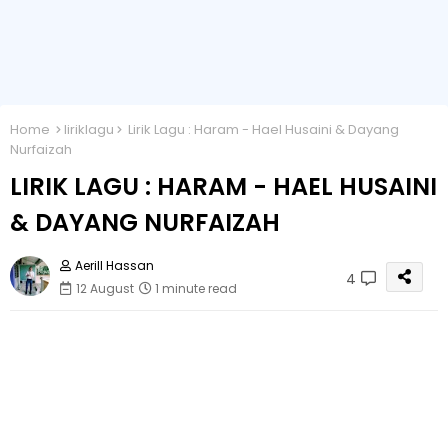
Home
liriklagu
Lirik Lagu : Haram - Hael Husaini & Dayang
Nurfaizah
LIRIK LAGU : HARAM - HAEL HUSAINI
& DAYANG NURFAIZAH
Aerill Hassan
4
12 August
1 minute read