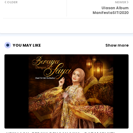
OLDER
NEWER
Ulasan Album
tte
ats
ManifestaSITI2020
r
ap
p
YOU MAY LIKE
Show more