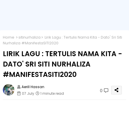
Home
sitinurhaliza
Lirik Lagu : Tertulis Nama Kita - Dato' Sri Siti
Nurhaliza #ManifestaSITI2020
LIRIK LAGU : TERTULIS NAMA KITA -
DATO' SRI SITI NURHALIZA
#MANIFESTASITI2020
Aerill Hassan
0
07 July
1 minute read