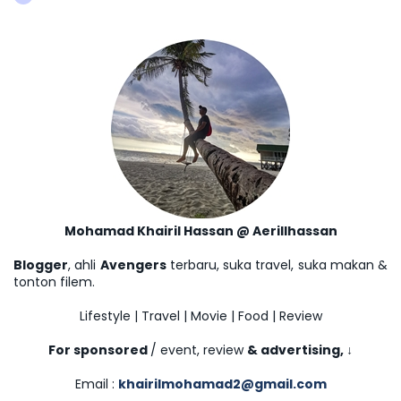
Mohamad Khairil Hassan @ Aerillhassan
Blogger
, ahli
Avengers
terbaru, suka travel, suka makan &
tonton filem.
Lifestyle | Travel | Movie | Food | Review
For sponsored
/ event, review
& advertising,
↓
Email :
khairilmohamad2@gmail.com