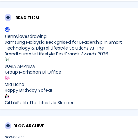
I READ THEM
siennylovesdrawing
Samsung Malaysia Recognised for Leadership in Smart
Technology & Digital Lifestyle Solutions At The
BrandLaureate Lifestyle BestBrands Awards 2026
SURIA AMANDA
Group Marhaban Di Office
Mia Liana
Happy Birthday Sofea!
CikLilyPutih The Lifestyle Blogger
What to Read After Watching The Odyssey: Kobo’s Reading
Guide for Myth-Lovers, Movie Fans, and Epic Adventure
Seekers
BLOG ARCHIVE
Farhana Jafri
2026
(42)