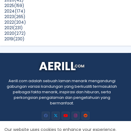
Pertama Kali Join Running Event, Thank You LEGO x KLCC!
2025
(159)
Show All
2024
(174)
2023
(265)
2022
(204)
2021
(231)
2020
(272)
2019
(230)
2018
(496)
2017
(150)
2016
(47)
2015
(315)
2014
(624)
2013
(661)
2012
(91)
Aerill.com adalah sebuah laman menarik mengandungi
2011
(45)
gabungan variasi kandungan yang berkualiti termasuklah
2010
(5)
pelbagai fakta menarik, inspirasi dan hiburan, serta
perkongsian pengalaman dan pengetahuan yang
bermanfaat.
Our website uses cookies to enhance your experience.