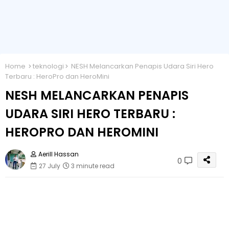
Home
teknologi
NESH Melancarkan Penapis Udara Siri Hero
Terbaru : HeroPro dan HeroMini
NESH MELANCARKAN PENAPIS
UDARA SIRI HERO TERBARU :
HEROPRO DAN HEROMINI
Aerill Hassan
0
27 July
3 minute read