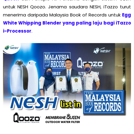
untuk NESH Qoozo. Jenama saudara NESH, iTazzo turut
menerima daripada Malaysia Book of Records untuk
Egg
White Whipping Blender yang paling laju bagi iTazzo
i-Processor
.