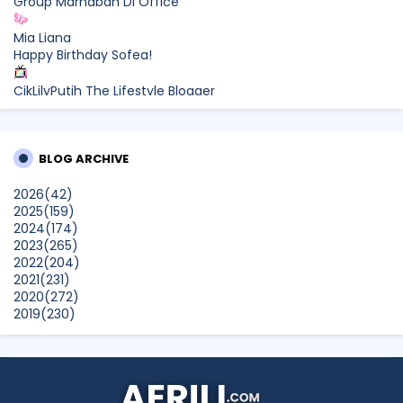
Group Marhaban Di Office
Mia Liana
Happy Birthday Sofea!
CikLilyPutih The Lifestyle Blogger
What to Read After Watching The Odyssey: Kobo’s Reading
Guide for Myth-Lovers, Movie Fans, and Epic Adventure
Seekers
BLOG ARCHIVE
Farhana Jafri
2026
(42)
Pertama Kali Join Running Event, Thank You LEGO x KLCC!
2025
(159)
Show All
2024
(174)
2023
(265)
2022
(204)
2021
(231)
2020
(272)
2019
(230)
2018
(496)
2017
(150)
2016
(47)
2015
(315)
2014
(624)