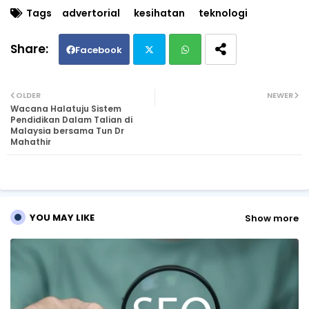
Tags
advertorial
kesihatan
teknologi
Facebook
Twi
Wh
OLDER
NEWER
Wacana Halatuju Sistem
tte
ats
Pendidikan Dalam Talian di
Malaysia bersama Tun Dr
Mahathir
r
ap
p
YOU MAY LIKE
Show more