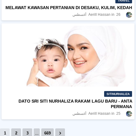
TRAVEL
MELAWAT KAWASAN PERTANIAN DI DESAKU, KULIM, KEDAH
26 أغسطس
Aerill Hassan
SITINURHALIZA
DATO SRI SITI NURHALIZA RAKAM LAGU BARU - ANTA
PERMANA
25 أغسطس
Aerill Hassan
...
1
2
3
669