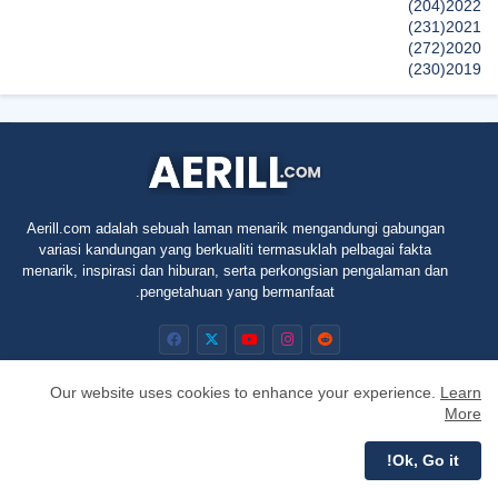
(204)
2022
(231)
2021
(272)
2020
(230)
2019
(496)
2018
(150)
2017
(47)
2016
(315)
2015
(624)
2014
(661)
2013
(91)
2012
Aerill.com adalah sebuah laman menarik mengandungi gabungan
(45)
2011
variasi kandungan yang berkualiti termasuklah pelbagai fakta
(5)
2010
menarik, inspirasi dan hiburan, serta perkongsian pengalaman dan
pengetahuan yang bermanfaat.
Our website uses cookies to enhance your experience.
Learn
More
RTL
Privacy Policy
Contact us
About
Home
Ok, Go it!
All Right Reserved Copyright © Aerill.com 2010 - 2025