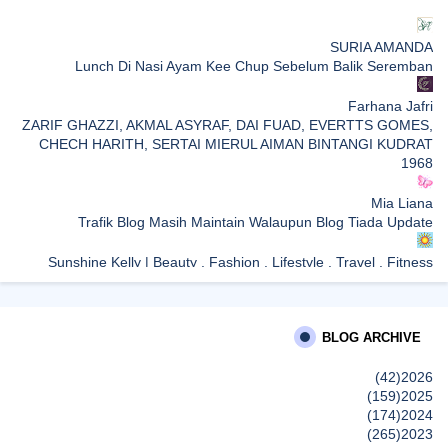
SURIA AMANDA
Lunch Di Nasi Ayam Kee Chup Sebelum Balik Seremban
Farhana Jafri
ZARIF GHAZZI, AKMAL ASYRAF, DAI FUAD, EVERTTS GOMES,
CHECH HARITH, SERTAI MIERUL AIMAN BINTANGI KUDRAT
1968
Mia Liana
Trafik Blog Masih Maintain Walaupun Blog Tiada Update
Sunshine Kelly | Beauty . Fashion . Lifestyle . Travel . Fitness
Best New Apps of 2026: 8 Fresh Downloads Worth Trying
Shamiera Osment
BLOG ARCHIVE
Tried Every Cream for Your Pigmentation? Here's Why Pico Laser
Works Differently.
(42)
2026
إظهار الكل
(159)
2025
(174)
2024
(265)
2023