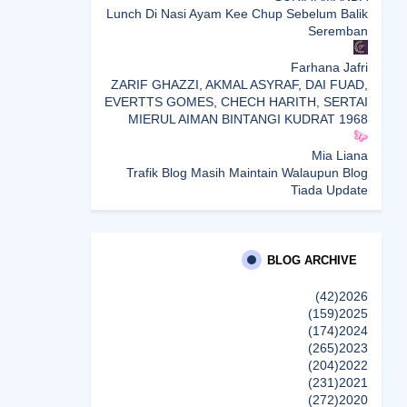
Lunch Di Nasi Ayam Kee Chup Sebelum Balik
Seremban
Farhana Jafri
ZARIF GHAZZI, AKMAL ASYRAF, DAI FUAD,
EVERTTS GOMES, CHECH HARITH, SERTAI
MIERUL AIMAN BINTANGI KUDRAT 1968
Mia Liana
Trafik Blog Masih Maintain Walaupun Blog
Tiada Update
Sunshine Kelly | Beauty . Fashion . Lifestyle .
Travel . Fitness
Best New Apps of 2026: 8 Fresh Downloads
BLOG ARCHIVE
Worth Trying
(42)
2026
(159)
2025
Shamiera Osment
(174)
2024
Tried Every Cream for Your Pigmentation?
(265)
2023
Here's Why Pico Laser Works Differently.
(204)
2022
إظهار الكل
(231)
2021
(272)
2020