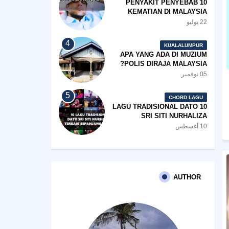
10 PENYAKIT PENYEBAB
KEMATIAN DI MALAYSIA
22 يوليو
KUALALUMPUR
APA YANG ADA DI MUZIUM
POLIS DIRAJA MALAYSIA?
05 نوفمبر
CHORD LAGU
10 LAGU TRADISIONAL DATO
SRI SITI NURHALIZA
TERBAIK SEPANJANG
10 أغسطس
ZAMAN
AUTHOR