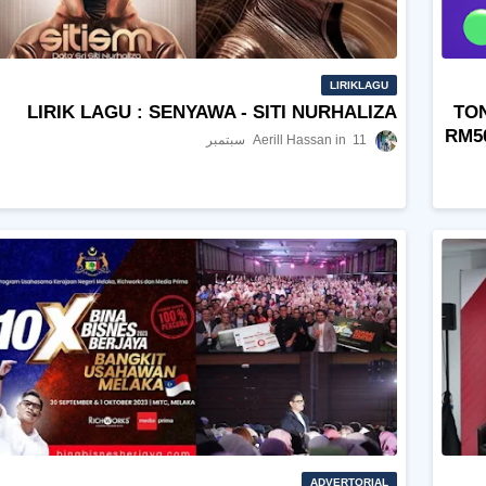
LIRIKLAGU
LIRIK LAGU : SENYAWA - SITI NURHALIZA
TO
RM5
11 سبتمبر
Aerill Hassan
ADVERTORIAL