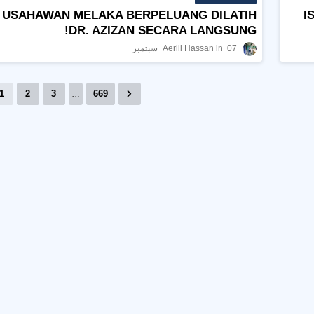
USAHAWAN MELAKA BERPELUANG DILATIH
I
DR. AZIZAN SECARA LANGSUNG!
07 سبتمبر
Aerill Hassan
...
1
2
3
669