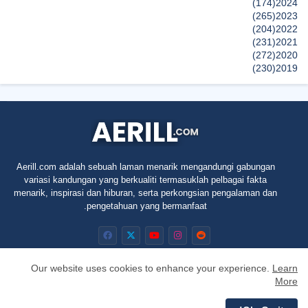
(174)
2024
(265)
2023
(204)
2022
(231)
2021
(272)
2020
(230)
2019
(496)
2018
(150)
2017
(47)
2016
(315)
2015
(624)
2014
(661)
2013
(91)
2012
Aerill.com adalah sebuah laman menarik mengandungi gabungan
(45)
2011
variasi kandungan yang berkualiti termasuklah pelbagai fakta
(5)
2010
menarik, inspirasi dan hiburan, serta perkongsian pengalaman dan
pengetahuan yang bermanfaat.
Our website uses cookies to enhance your experience.
Learn
More
RTL
Privacy Policy
Contact us
About
Home