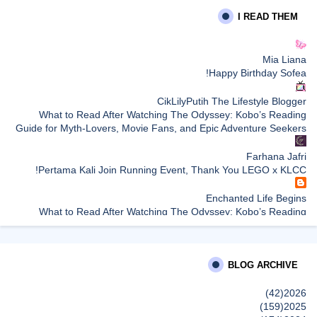
I READ THEM
Mia Liana
Happy Birthday Sofea!
CikLilyPutih The Lifestyle Blogger
What to Read After Watching The Odyssey: Kobo’s Reading
Guide for Myth-Lovers, Movie Fans, and Epic Adventure Seekers
Farhana Jafri
Pertama Kali Join Running Event, Thank You LEGO x KLCC!
Enchanted Life Begins
What to Read After Watching The Odyssey: Kobo’s Reading
Guide for Myth-Lovers, Movie Fans, and Epic Adventure Seekers
dboystudio
BLOG ARCHIVE
What to Read After Watching The Odyssey: Kobo’s Reading
Guide for Myth-Lovers, Movie Fans, and Epic Adventure Seekers
(42)
2026
إظهار الكل
(159)
2025