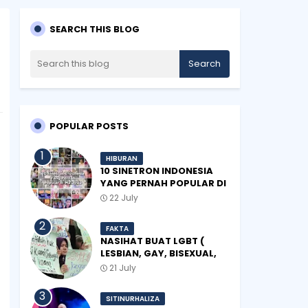
SEARCH THIS BLOG
POPULAR POSTS
HIBURAN
10 SINETRON INDONESIA
YANG PERNAH POPULAR DI
MALAYSIA
22 July
FAKTA
NASIHAT BUAT LGBT (
LESBIAN, GAY, BISEXUAL,
TRANSGENDER)
21 July
SITINURHALIZA