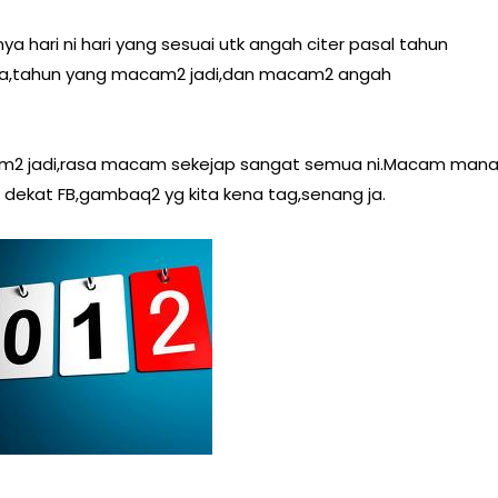
hari ni hari yang sesuai utk angah citer pasal tahun
ka,tahun yang macam2 jadi,dan macam2 angah
acam2 jadi,rasa macam sekejap sangat semua ni.Macam man
a dekat FB,gambaq2 yg kita kena tag,senang ja.