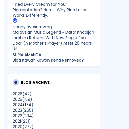
Tried Every Cream for Your
Pigmentation? Here's Why Pico Laser
Works Differently.
siennylovesdrawing
Malaysian Music Legend ~ Dato’ Khadijah
Ibrahim Returns With New Single “Ibu
Doa” (A Mother’s Prayer) After 26 Years
SURIA AMANDA
Blog Kawan Kawan Kena Removed?
Why....
Farhana Jafri
Kilauan Emas Tampil Dengan Konsep
BLOG ARCHIVE
Baharu, Himpun Selebriti Otai Malaysia
Dalam Pertandingan Nyanyian
2026
(42)
2025
(159)
2024
(174)
Sunshine Kelly | Beauty . Fashion .
2023
(265)
Lifestyle . Travel . Fitness
2022
(204)
Top Benefits of Non-Invasive Skincare
2021
(231)
Treatments
2020
(272)
Show All