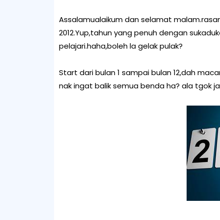
Assalamualaikum dan selamat malam.rasanya 
2012.Yup,tahun yang penuh dengan sukadu
pelajari.haha,boleh la gelak pulak?
Start dari bulan 1 sampai bulan 12,dah m
nak ingat balik semua benda ha? ala tgok j