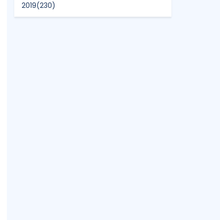
2019
(230)
2018
(496)
2017
(150)
2016
(47)
2015
(315)
2014
(624)
2013
(661)
2012
(91)
2011
(45)
2010
(5)