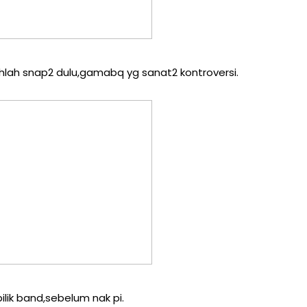
hlah snap2 dulu,gamabq yg sanat2 kontroversi.
ilik band,sebelum nak pi.