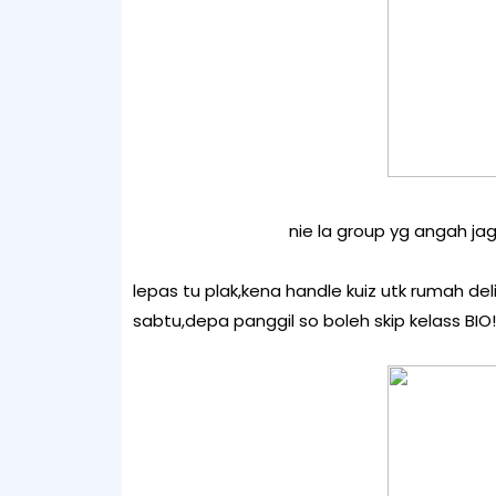
nie la group yg angah ja
lepas tu plak,kena handle kuiz utk rumah de
sabtu,depa panggil so boleh skip kelass BIO!