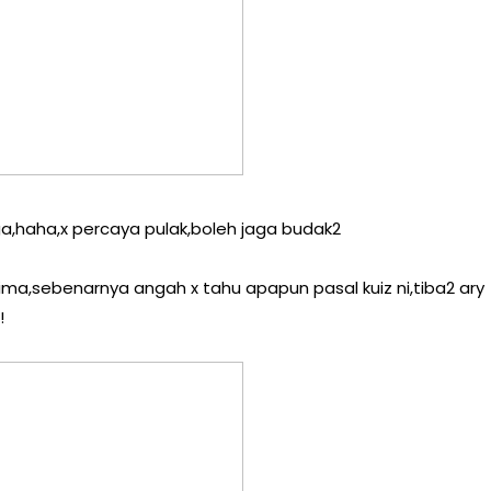
ga,haha,x percaya pulak,boleh jaga budak2
lima,sebenarnya angah x tahu apapun pasal kuiz ni,tiba2 ary
!