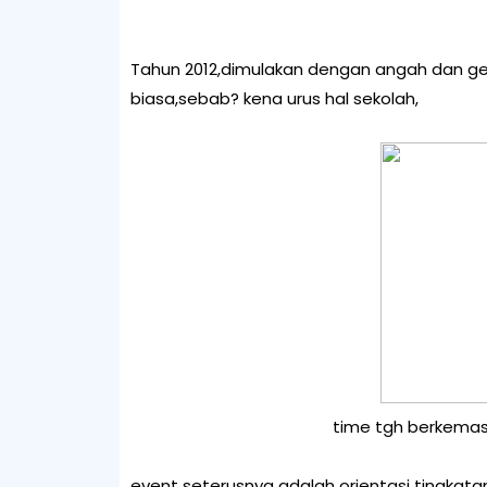
Tahun 2012,dimulakan dengan angah dan gen
biasa,sebab? kena urus hal sekolah,
time tgh berkemas2
event seterusnya adalah orientasi tingkatan 