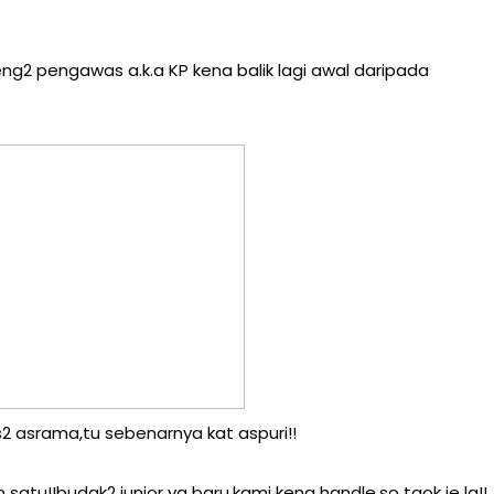
g2 pengawas a.k.a KP kena balik lagi awal daripada
 asrama,tu sebenarnya kat aspuri!!
satu!!budak2 junior yg baru,kami kena handle,so tgok je la!!