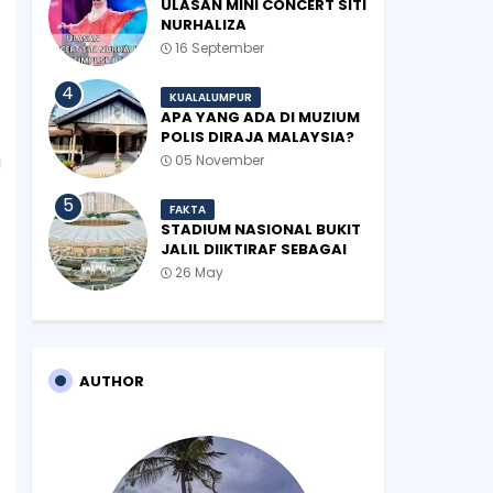
ULASAN MINI CONCERT SITI
NURHALIZA
#SHOPEEXSIMPLYSITI 2019
16 September
KUALALUMPUR
APA YANG ADA DI MUZIUM
POLIS DIRAJA MALAYSIA?
a
05 November
FAKTA
STADIUM NASIONAL BUKIT
JALIL DIIKTIRAF SEBAGAI
'STADIUM OF THE YEAR'.
26 May
AUTHOR