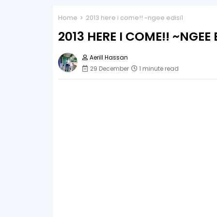
Home
2013 here i come!! ~ngee edisi1
2013 HERE I COME!! ~NGEE E
Aerill Hassan
29 December
1 minute read