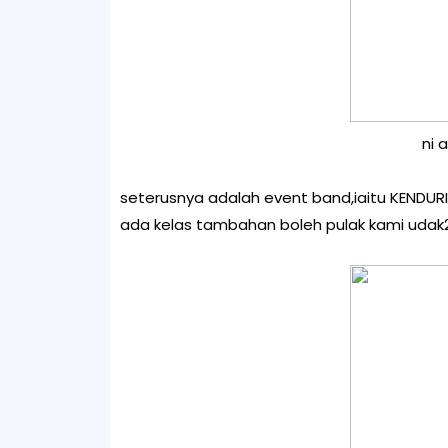
ni 
seterusnya adalah event band,iaitu KENDUR
ada kelas tambahan boleh pulak kami udak2