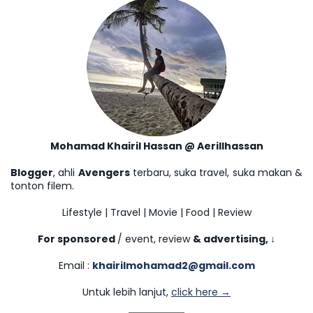
Mohamad Khairil Hassan @ Aerillhassan
Blogger
, ahli
Avengers
terbaru, suka travel, suka makan &
tonton filem.
Lifestyle | Travel | Movie | Food | Review
For sponsored
/ event, review
& advertising,
↓
Email :
khairilmohamad2@gmail.com
Untuk lebih lanjut,
click here →