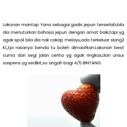
Lakonan mantap Yana sebagai gadis jepun terserlah,bila
dia menuturkan bahasa jepun dengan amat baik,tapi yg
agak spoil bila dia nak cakap melayu,ada terkeluar slang2
KL,tpi rasanya benda tu boleh dimaafkan.Lakonan best
cuma dari segi jalan cerita yg agak ringkas,dan unsur
saspens yg sedikit,so angah bagi 4/5 BINTANG.