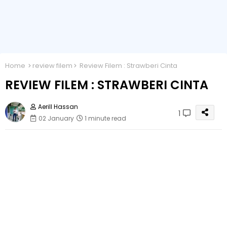
Home
review filem
Review Filem : Strawberi Cinta
REVIEW FILEM : STRAWBERI CINTA
Aerill Hassan
1
02 January
1 minute read