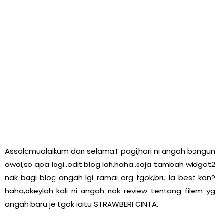
Assalamualaikum dan selamaT pagi,hari ni angah bangun
awal,so apa lagi..edit blog lah,haha..saja tambah widget2
nak bagi blog angah lgi ramai org tgok,bru la best kan?
haha,okeylah kali ni angah nak review tentang filem yg
angah baru je tgok iaitu STRAWBERI CINTA.