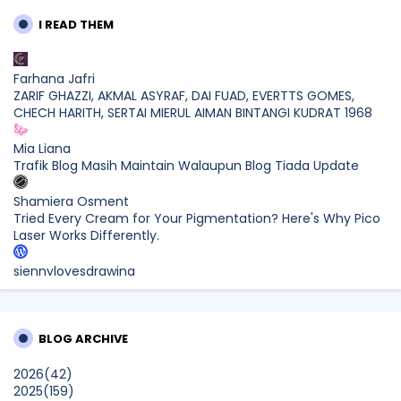
I READ THEM
Farhana Jafri
ZARIF GHAZZI, AKMAL ASYRAF, DAI FUAD, EVERTTS GOMES,
CHECH HARITH, SERTAI MIERUL AIMAN BINTANGI KUDRAT 1968
Mia Liana
Trafik Blog Masih Maintain Walaupun Blog Tiada Update
Shamiera Osment
Tried Every Cream for Your Pigmentation? Here's Why Pico
Laser Works Differently.
siennylovesdrawing
Malaysian Music Legend ~ Dato’ Khadijah Ibrahim Returns
With New Single “Ibu Doa” (A Mother’s Prayer) After 26
Years
BLOG ARCHIVE
SURIA AMANDA
2026
(42)
Blog Kawan Kawan Kena Removed? Why....
2025
(159)
Show All