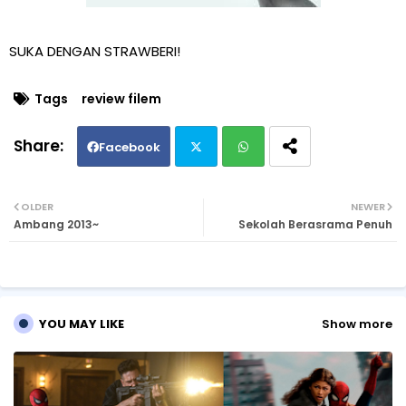
SUKA DENGAN STRAWBERI!
Tags
review filem
Facebook
Twi
Wh
OLDER
NEWER
Ambang 2013~
Sekolah Berasrama Penuh
tte
ats
r
ap
p
YOU MAY LIKE
Show more