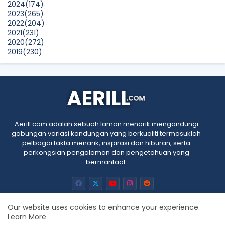
2024
(174)
2023
(265)
2022
(204)
2021
(231)
2020
(272)
2019
(230)
2018
(496)
2017
(150)
2016
(47)
2015
(315)
2014
(624)
2013
(661)
2012
(91)
Aerill.com adalah sebuah laman menarik mengandungi
2011
(45)
gabungan variasi kandungan yang berkualiti termasuklah
2010
(5)
pelbagai fakta menarik, inspirasi dan hiburan, serta
perkongsian pengalaman dan pengetahuan yang
bermanfaat.
Our website uses cookies to enhance your experience.
Learn More
Home
About
Contact us
Privacy Policy
RTL