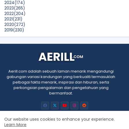
2024
(174)
2023
(265)
2022
(204)
2021
(231)
2020
(272)
2019
(230)
2018
(496)
2017
(150)
2016
(47)
2015
(315)
2014
(624)
2013
(661)
2012
(91)
Aerill.com adalah sebuah laman menarik mengandungi
2011
(45)
gabungan variasi kandungan yang berkualiti termasuklah
2010
(5)
pelbagai fakta menarik, inspirasi dan hiburan, serta
perkongsian pengalaman dan pengetahuan yang
bermanfaat.
Our website uses cookies to enhance your experience.
Learn More
Home
About
Contact us
Privacy Policy
RTL