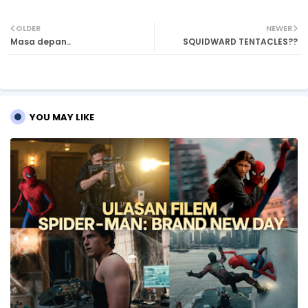
Twi
Wh
OLDER
NEWER
Masa depan..
SQUIDWARD TENTACLES??
tte
ats
r
ap
p
YOU MAY LIKE