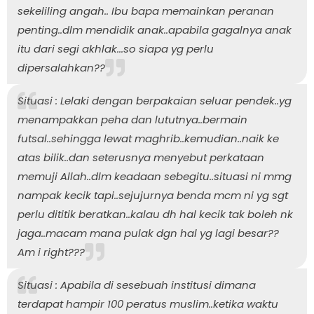
sekeliling angah.. Ibu bapa memainkan peranan
penting..dlm mendidik anak..apabila gagalnya anak
itu dari segi akhlak...so siapa yg perlu
dipersalahkan??
Situasi : Lelaki dengan berpakaian seluar pendek..yg
menampakkan peha dan lututnya..bermain
futsal..sehingga lewat maghrib..kemudian..naik ke
atas bilik..dan seterusnya menyebut perkataan
memuji Allah..dlm keadaan sebegitu..situasi ni mmg
nampak kecik tapi..sejujurnya benda mcm ni yg sgt
perlu dititik beratkan..kalau dh hal kecik tak boleh nk
jaga..macam mana pulak dgn hal yg lagi besar??
Am i right???
Situasi : Apabila di sesebuah institusi dimana
terdapat hampir 100 peratus muslim..ketika waktu