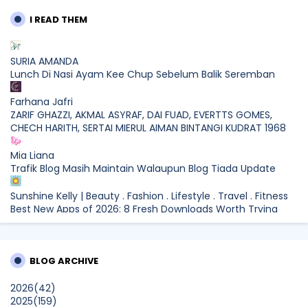
I READ THEM
SURIA AMANDA
Lunch Di Nasi Ayam Kee Chup Sebelum Balik Seremban
Farhana Jafri
ZARIF GHAZZI, AKMAL ASYRAF, DAI FUAD, EVERTTS GOMES,
CHECH HARITH, SERTAI MIERUL AIMAN BINTANGI KUDRAT 1968
Mia Liana
Trafik Blog Masih Maintain Walaupun Blog Tiada Update
Sunshine Kelly | Beauty . Fashion . Lifestyle . Travel . Fitness
Best New Apps of 2026: 8 Fresh Downloads Worth Trying
Shamiera Osment
Tried Every Cream for Your Pigmentation? Here's Why Pico
BLOG ARCHIVE
Laser Works Differently.
Show All
2026
(42)
2025
(159)