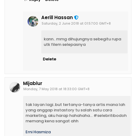
Aerill Hassan
Saturday, 2 June 2018 at 01:57:00 GMT+8
kann.. mmg dihujungnya sebegitu rupa
utk filem selepasnya
Delete
Mijablur
Monday, 7 May 2018 at 18:33:00 GMT+8
tak layan lagi..but tertanya-tanya artis mana lah
yang anggap instastory tu salah satu cara
marketing, aku harap hahahaha... #selebritibodoh
memang kena sangat ahh
Erni Hasmiza