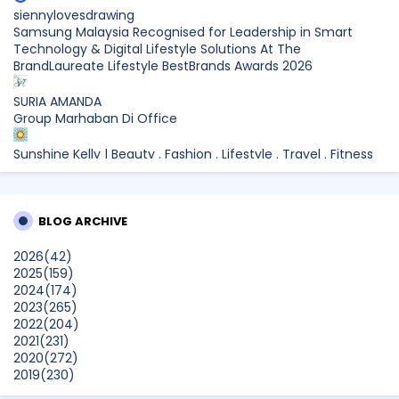
siennylovesdrawing
Samsung Malaysia Recognised for Leadership in Smart
Technology & Digital Lifestyle Solutions At The
BrandLaureate Lifestyle BestBrands Awards 2026
SURIA AMANDA
Group Marhaban Di Office
Sunshine Kelly | Beauty . Fashion . Lifestyle . Travel . Fitness
Samsung Malaysia Recognised for Leadership in Smart
Technology and Digital Lifestyle Solutions at The
BrandLaureate Lifestyle BestBrands Awards 2026
BLOG ARCHIVE
CikLilyPutih The Lifestyle Blogger
2026
(42)
What to Read After Watching The Odyssey: Kobo’s Reading
2025
(159)
Guide for Myth-Lovers, Movie Fans, and Epic Adventure
2024
(174)
Seekers
2023
(265)
Show All
2022
(204)
2021
(231)
2020
(272)
2019
(230)
2018
(496)