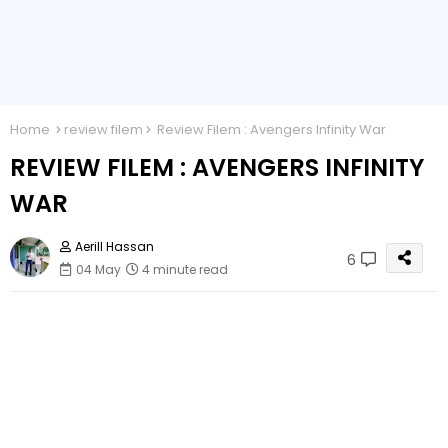
Home
review filem
Review Filem : Avengers Infinity War
REVIEW FILEM : AVENGERS INFINITY
WAR
Aerill Hassan
6
04 May
4 minute read