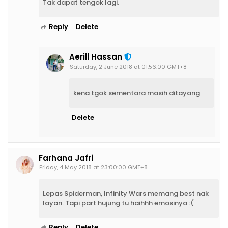
Tak dapat tengok lagi.
Reply
Delete
Aerill Hassan
Saturday, 2 June 2018 at 01:56:00 GMT+8
kena tgok sementara masih ditayang
Delete
Farhana Jafri
Friday, 4 May 2018 at 23:00:00 GMT+8
Lepas Spiderman, Infinity Wars memang best nak
layan. Tapi part hujung tu haihhh emosinya :(
Reply
Delete