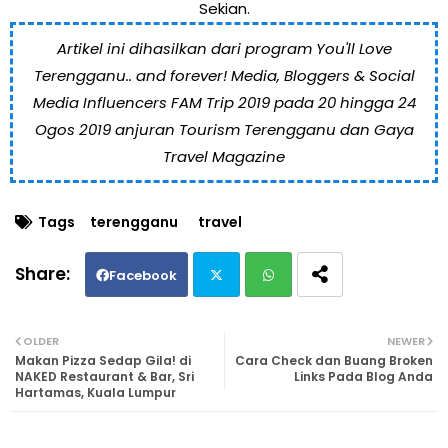
Sekian.
Artikel ini dihasilkan dari program You'll Love
Terengganu.. and forever! Media, Bloggers & Social
Media Influencers FAM Trip 2019 pada 20 hingga 24
Ogos 2019 anjuran Tourism Terengganu dan Gaya
Travel Magazine
Tags
terengganu
travel
Facebook
Twi
Wh
OLDER
NEWER
Makan Pizza Sedap Gila! di
Cara Check dan Buang Broken
tte
ats
NAKED Restaurant & Bar, Sri
Links Pada Blog Anda
Hartamas, Kuala Lumpur
r
ap