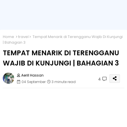
Home
travel
Tempat Menarik di Terengganu Wajib Di Kunjungi
| Bahagian 3
TEMPAT MENARIK DI TERENGGANU
WAJIB DI KUNJUNGI | BAHAGIAN 3
Aerill Hassan
4
04 September
3 minute read