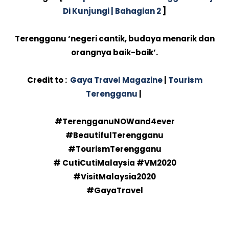
Di Kunjungi | Bahagian 2
]
Terengganu ‘negeri cantik, budaya menarik dan
orangnya baik-baik’.
Credit to :
Gaya Travel Magazine
|
Tourism
Terengganu
|
#TerengganuNOWand4ever
#BeautifulTerengganu
#TourismTerengganu
# CutiCutiMalaysia #VM2020
#VisitMalaysia2020
#GayaTravel