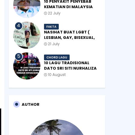
10 PENYAKIT PENYEBAB
KEMATIAN DI MALAYSIA
22 July
FAKTA
NASIHAT BUAT LGBT (
LESBIAN, GAY, BISEXUAL,
TRANSGENDER)
21 July
CHORD LAGU
10 LAGU TRADISIONAL
DATO SRI SITI NURHALIZA
TERBAIK SEPANJANG
10 August
ZAMAN
AUTHOR