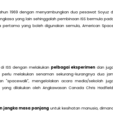
tahun 1969 dengan menyambungkan dua pesawat Soyuz d
angkasa yang lain sehinggalah pembinaan ISS bermula pad
sa pertama yang boleh digunakan semula, American Spac
di ISS dengan melakukan
pelbagai eksperimen
dan jug
ga perlu melakukan senaman sekurang-kurangnya dua ja
an "spacewalk", mengelolakan acara media/sekolah jug
yang dilakukan oleh Angkawasan Canada Chris Hadfield
an jangka masa panjang
untuk kesihatan manusia, diman