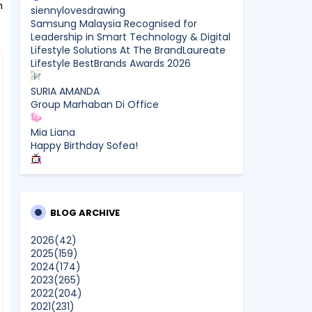
n
siennylovesdrawing
Samsung Malaysia Recognised for
Leadership in Smart Technology & Digital
Lifestyle Solutions At The BrandLaureate
Lifestyle BestBrands Awards 2026
SURIA AMANDA
Group Marhaban Di Office
Mia Liana
Happy Birthday Sofea!
CikLilyPutih The Lifestyle Blogger
What to Read After Watching The
Odyssey: Kobo’s Reading Guide for Myth-
Lovers, Movie Fans, and Epic Adventure
BLOG ARCHIVE
Seekers
2026
(42)
2025
(159)
Farhana Jafri
2024
(174)
Pertama Kali Join Running Event, Thank
2023
(265)
You LEGO x KLCC!
2022
(204)
Show All
2021
(231)