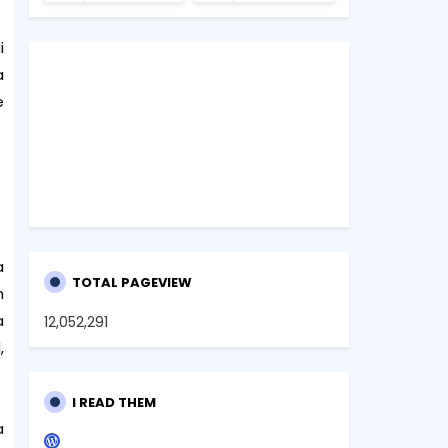
i
a
e
a
TOTAL PAGEVIEW
m
a
12,052,291
,
I READ THEM
a