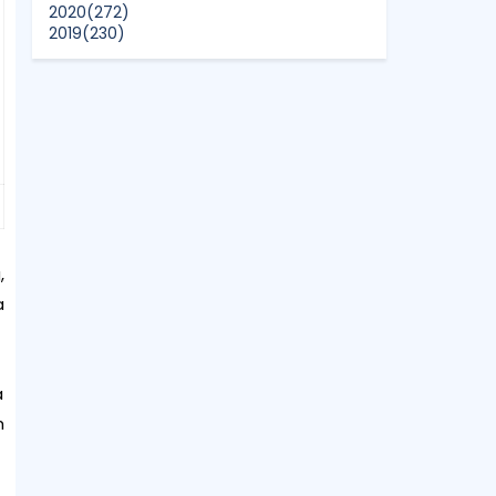
2020
(272)
2019
(230)
2018
(496)
2017
(150)
2016
(47)
2015
(315)
2014
(624)
2013
(661)
2012
(91)
2011
(45)
2010
(5)
,
a
a
h