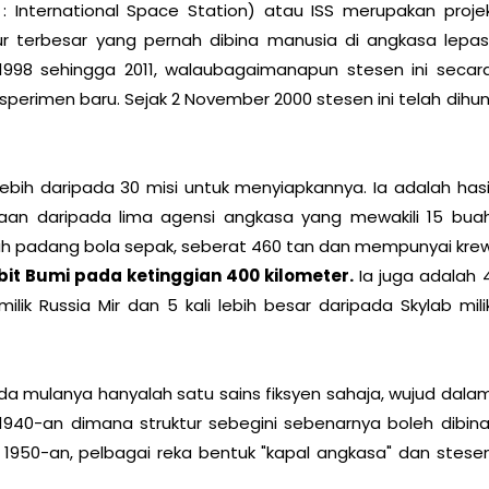
h : International Space Station) atau ISS merupakan proje
 terbesar yang pernah dibina manusia di angkasa lepas
998 sehingga 2011, walaubagaimanapun stesen ini secar
sperimen baru. Sejak 2 November 2000 stesen ini telah dihun
bih daripada 30 misi untuk menyiapkannya. Ia adalah hasi
eraan daripada lima agensi angkasa yang mewakili 15 bua
ah padang bola sepak, seberat 460 tan dan mempunyai kre
it Bumi pada ketinggian 400 kilometer.
Ia juga adalah 
ilik Russia Mir dan 5 kali lebih besar daripada Skylab mili
da mulanya hanyalah satu sains fiksyen sahaja, wujud dala
1940-an dimana struktur sebegini sebenarnya boleh dibina
1950-an, pelbagai reka bentuk "kapal angkasa" dan stese