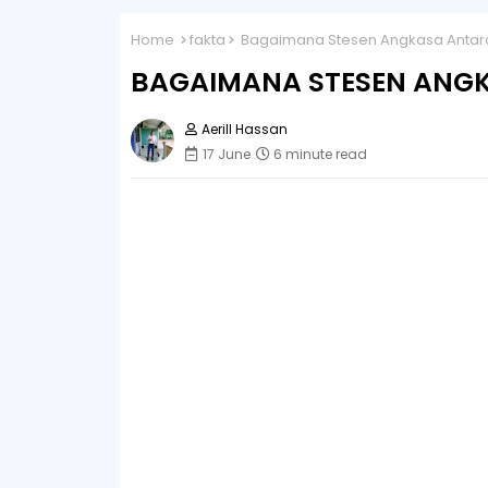
Home
fakta
Bagaimana Stesen Angkasa Antara
BAGAIMANA STESEN ANGK
Aerill Hassan
17 June
6 minute read