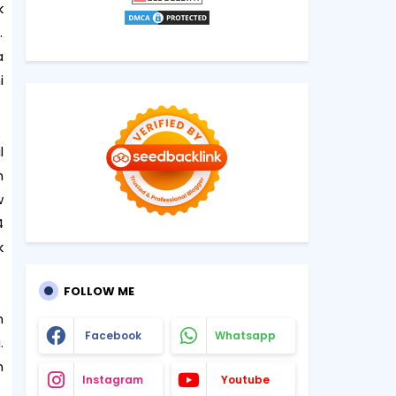
k
.
a
i
l
h
w
4
k
FOLLOW ME
m
Facebook
Whatsapp
.
n
Instagram
Youtube