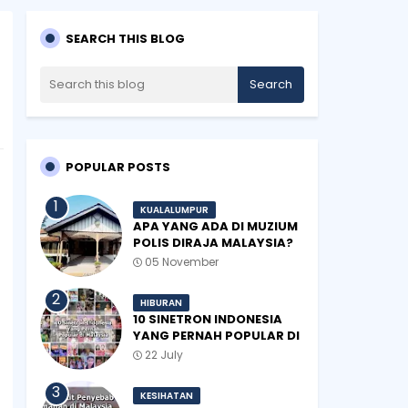
SEARCH THIS BLOG
POPULAR POSTS
KUALALUMPUR
APA YANG ADA DI MUZIUM
POLIS DIRAJA MALAYSIA?
05 November
HIBURAN
10 SINETRON INDONESIA
YANG PERNAH POPULAR DI
MALAYSIA
22 July
KESIHATAN