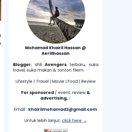
u
n
Mohamad Khairil Hassan @
Aerillhassan
Blogger
, ahli
Avengers
terbaru, suka
travel, suka makan & tonton filem.
Lifestyle | Travel | Movie | Food | Review
For sponsored
/ event, review
&
advertising,
↓
Email :
khairilmohamad2@gmail.com
Untuk lebih lanjut,
click here →