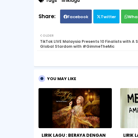
Tags
liriklagu
Facebook
Twitter
Wha
OLDER
TikTok LIVE Malaysia Presents 10 Finalists with A 
Global Stardom with #GimmeTheMic
YOU MAY LIKE
LIRIK LAGU : BERAYA DENGAN
LIRIK