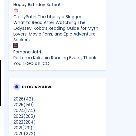
Happy Birthday Sofea!
CikLilyPutih The Lifestyle Blogger
What to Read After Watching The
Odyssey: Kobo’s Reading Guide for Myth-
Lovers, Movie Fans, and Epic Adventure
Seekers
Farhana Jafri
Pertama Kali Join Running Event, Thank
You LEGO x KLCC!
Enchanted Life Begins
What to Read After Watching The
Odyssey: Kobo’s Reading Guide for Myth-
BLOG ARCHIVE
Lovers, Movie Fans, and Epic Adventure
Seekers
2026
(42)
2025
(159)
2024
(174)
dboystudio
2023
(265)
What to Read After Watching The
2022
(204)
Odyssey: Kobo’s Reading Guide for Myth-
2021
(231)
Lovers, Movie Fans, and Epic Adventure
2020
(272)
Seekers