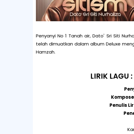
Penyanyi No 1 Tanah air, Dato' Sri Siti Nur
telah dimuatkan dalam album Deluxe mengan
Hamzah.
LIRIK LAGU 
Peny
Komposer 
Penulis Lir
Pene
Ka