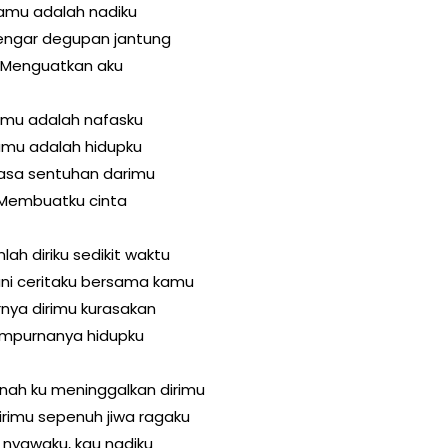
amu adalah nadiku
ngar degupan jantung
Menguatkan aku
mu adalah nafasku
mu adalah hidupku
asa sentuhan darimu
Membuatku cinta
nlah diriku sedikit waktu
ani ceritaku bersama kamu
rnya dirimu kurasakan
mpurnanya hidupku
nah ku meninggalkan dirimu
irimu sepenuh jiwa ragaku
 nyawaku, kau nadiku