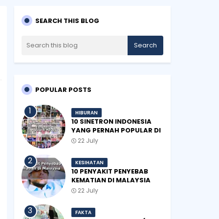
SEARCH THIS BLOG
POPULAR POSTS
HIBURAN
10 SINETRON INDONESIA
YANG PERNAH POPULAR DI
MALAYSIA
22 July
KESIHATAN
10 PENYAKIT PENYEBAB
KEMATIAN DI MALAYSIA
22 July
FAKTA