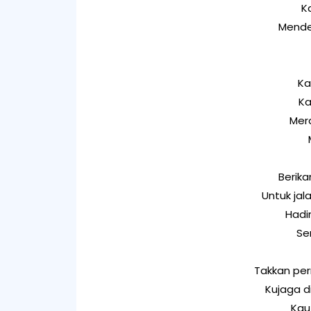
K
Mende
Ka
Ka
Mer
Berika
Untuk jal
Hadi
Se
Takkan per
Kujaga d
Kau