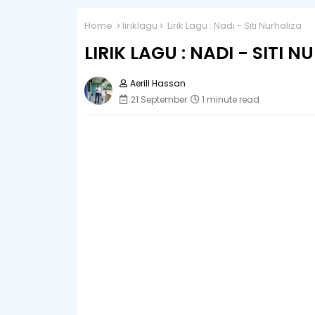
Home
liriklagu
Lirik Lagu : Nadi - Siti Nurhaliza
LIRIK LAGU : NADI - SITI N
Aerill Hassan
21 September
1 minute read