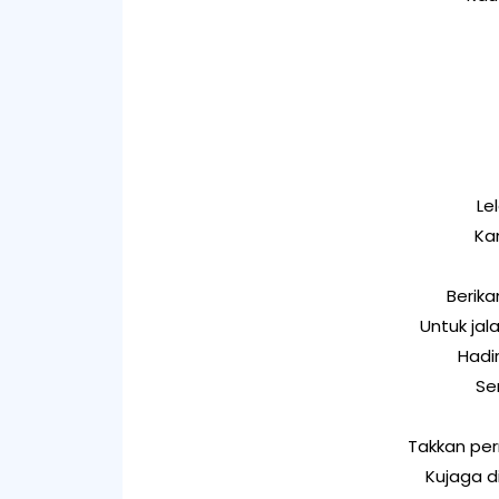
Le
Ka
Berika
Untuk jal
Hadi
Se
Takkan per
Kujaga d