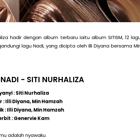
haliza hadir dengan album terbaru iaitu album SITISM, 12 lag
dungi lagu Nadi, yang dicipta oleh Illi Diyana bersama Mi
: NADI - SITI NURHALIZA
anyi : Siti Nurhaliza
: Illi Diyana, Min Hamzah
ik : Illi Diyana, Min Hamzah
rbit : Genervie Kam
mu adalah nyawaku