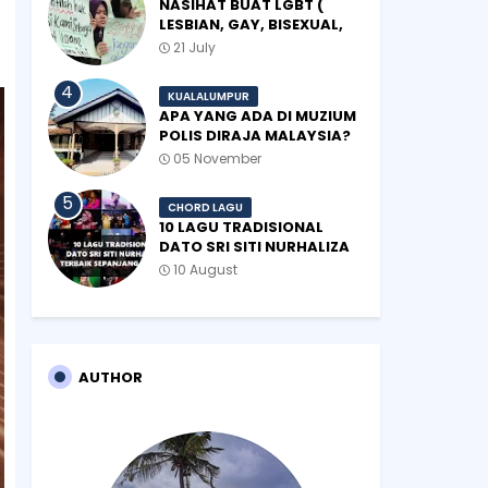
NASIHAT BUAT LGBT (
LESBIAN, GAY, BISEXUAL,
TRANSGENDER)
21 July
KUALALUMPUR
APA YANG ADA DI MUZIUM
POLIS DIRAJA MALAYSIA?
05 November
CHORD LAGU
10 LAGU TRADISIONAL
DATO SRI SITI NURHALIZA
TERBAIK SEPANJANG
10 August
ZAMAN
AUTHOR