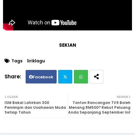
SEKIAN
Tags
liriklagu
Facebook
Twi
Wh
OLDER
NEWER
ISM Bakal Lahirkan 300
Tonton Rancangan TV9 Boleh
tte
ats
Pemimpin dan Usahawan Muda
Menang RM500? Rebut Peluang
Setiap Tahun
Anda Sepanjang September Ini!
r
ap
p