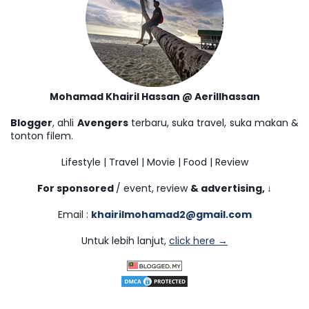
Mohamad Khairil Hassan @ Aerillhassan
Blogger
, ahli
Avengers
terbaru, suka travel, suka makan &
tonton filem.
Lifestyle | Travel | Movie | Food | Review
For sponsored
/ event, review
& advertising,
↓
Email :
khairilmohamad2@gmail.com
Untuk lebih lanjut,
click here →