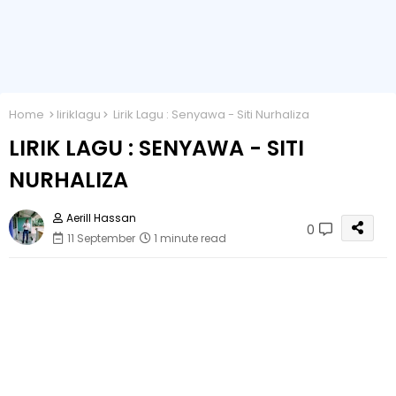
Home
liriklagu
Lirik Lagu : Senyawa - Siti Nurhaliza
LIRIK LAGU : SENYAWA - SITI
NURHALIZA
Aerill Hassan
0
11 September
1 minute read