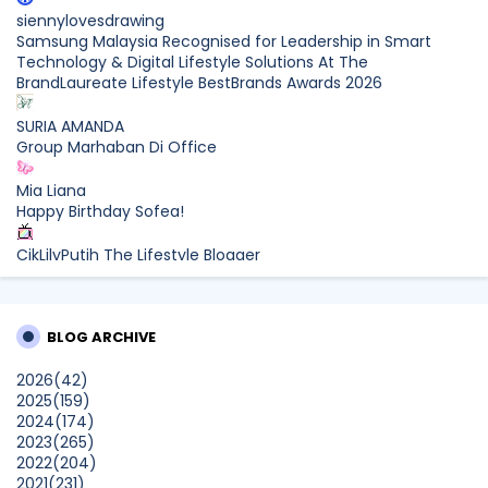
siennylovesdrawing
Samsung Malaysia Recognised for Leadership in Smart
Technology & Digital Lifestyle Solutions At The
BrandLaureate Lifestyle BestBrands Awards 2026
SURIA AMANDA
Group Marhaban Di Office
Mia Liana
Happy Birthday Sofea!
CikLilyPutih The Lifestyle Blogger
What to Read After Watching The Odyssey: Kobo’s Reading
Guide for Myth-Lovers, Movie Fans, and Epic Adventure
Seekers
BLOG ARCHIVE
Farhana Jafri
2026
(42)
Pertama Kali Join Running Event, Thank You LEGO x KLCC!
2025
(159)
Show All
2024
(174)
2023
(265)
2022
(204)
2021
(231)