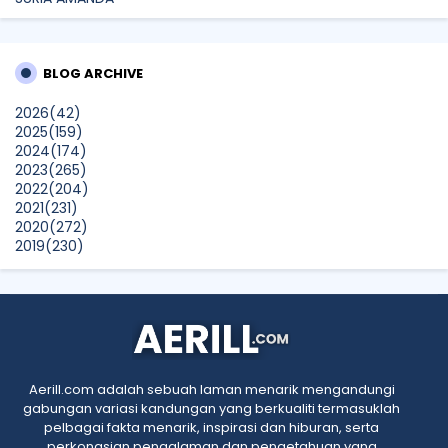
Hadiah Comel Ini Bakal Ceriakan Anak-Anak Yatim
Payasum Ahad Ini
BLOG ARCHIVE
dboystudio
TOYO TIRES Membawakan Tayar Berkualiti Tinggi Jepun
2026
(42)
pada Harga Mampu Milik, Diperkasa Aplikasi Digital T-CARE
2025
(159)
Show All
2024
(174)
2023
(265)
2022
(204)
2021
(231)
2020
(272)
2019
(230)
2018
(496)
2017
(150)
2016
(47)
2015
(315)
2014
(624)
2013
(661)
2012
(91)
Aerill.com adalah sebuah laman menarik mengandungi
2011
(45)
gabungan variasi kandungan yang berkualiti termasuklah
2010
(5)
pelbagai fakta menarik, inspirasi dan hiburan, serta
perkongsian pengalaman dan pengetahuan yang