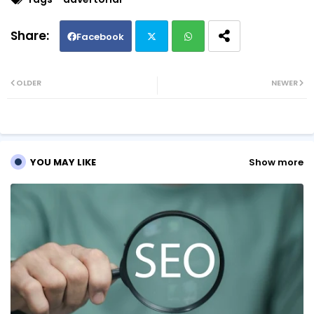
Facebook
Twi
Wh
OLDER
NEWER
tte
ats
r
ap
YOU MAY LIKE
Show more
p