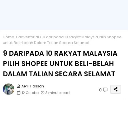
Home
advertorial
9 daripada 10 rakyat Malaysia Pilih Shopee
untuk Beli-belah Dalam Talian Secara Selamat
9 DARIPADA 10 RAKYAT MALAYSIA
PILIH SHOPEE UNTUK BELI-BELAH
DALAM TALIAN SECARA SELAMAT
Aerill Hassan
0
12 October
3 minute read