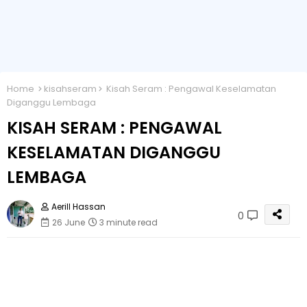
Home
kisahseram
Kisah Seram : Pengawal Keselamatan
Diganggu Lembaga
KISAH SERAM : PENGAWAL
KESELAMATAN DIGANGGU
LEMBAGA
Aerill Hassan
0
26 June
3 minute read