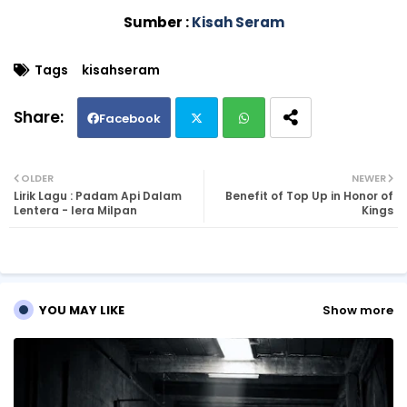
Sumber :
Kisah Seram
Tags
kisahseram
Facebook
Twi
Wh
OLDER
NEWER
Lirik Lagu : Padam Api Dalam
Benefit of Top Up in Honor of
tte
ats
Lentera - Iera Milpan
Kings
r
ap
p
YOU MAY LIKE
Show more