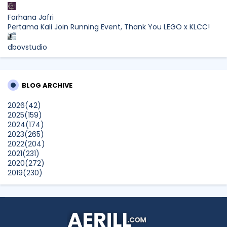
Farhana Jafri
Pertama Kali Join Running Event, Thank You LEGO x KLCC!
dboystudio
What to Read After Watching The Odyssey: Kobo’s Reading
Guide for Myth-Lovers, Movie Fans, and Epic Adventure
Seekers
BLOG ARCHIVE
SURIA AMANDA
2026
(42)
Hadiah Comel Ini Bakal Ceriakan Anak-Anak Yatim
2025
(159)
Payasum Ahad Ini
2024
(174)
Show All
2023
(265)
2022
(204)
2021
(231)
2020
(272)
2019
(230)
2018
(496)
2017
(150)
2016
(47)
2015
(315)
2014
(624)