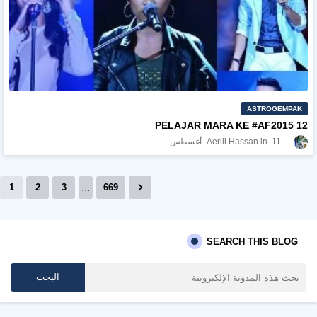
ASTROGEMPAK
12 PELAJAR MARA KE #AF2015
11 أغسطس
Aerill Hassan
...
1
2
3
669
SEARCH THIS BLOG