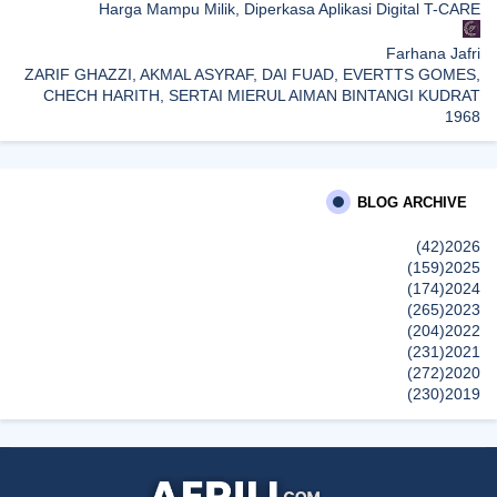
Harga Mampu Milik, Diperkasa Aplikasi Digital T-CARE
Farhana Jafri
ZARIF GHAZZI, AKMAL ASYRAF, DAI FUAD, EVERTTS GOMES,
CHECH HARITH, SERTAI MIERUL AIMAN BINTANGI KUDRAT
1968
Mia Liana
Trafik Blog Masih Maintain Walaupun Blog Tiada Update
BLOG ARCHIVE
Sunshine Kelly | Beauty . Fashion . Lifestyle . Travel . Fitness
(42)
2026
Best New Apps of 2026: 8 Fresh Downloads Worth Trying
(159)
2025
إظهار الكل
(174)
2024
(265)
2023
(204)
2022
(231)
2021
(272)
2020
(230)
2019
(496)
2018
(150)
2017
(47)
2016
(315)
2015