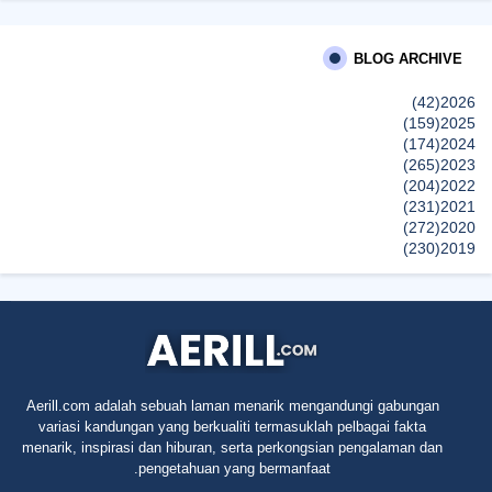
Guide for Myth-Lovers, Movie Fans, and Epic Adventure Seekers
BLOG ARCHIVE
Farhana Jafri
Pertama Kali Join Running Event, Thank You LEGO x KLCC!
(42)
2026
إظهار الكل
(159)
2025
(174)
2024
(265)
2023
(204)
2022
(231)
2021
(272)
2020
(230)
2019
(496)
2018
(150)
2017
(47)
2016
(315)
2015
(624)
2014
(661)
2013
(91)
2012
Aerill.com adalah sebuah laman menarik mengandungi gabungan
(45)
2011
variasi kandungan yang berkualiti termasuklah pelbagai fakta
(5)
2010
menarik, inspirasi dan hiburan, serta perkongsian pengalaman dan
pengetahuan yang bermanfaat.