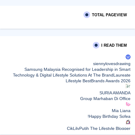
TOTAL PAGEVIEW
I READ THEM
siennylovesdrawing
Samsung Malaysia Recognised for Leadership in Smart
Technology & Digital Lifestyle Solutions At The BrandLaureate
Lifestyle BestBrands Awards 2026
SURIA AMANDA
Group Marhaban Di Office
Mia Liana
Happy Birthday Sofea!
CikLilyPutih The Lifestyle Blogger
What to Read After Watching The Odyssey: Kobo’s Reading