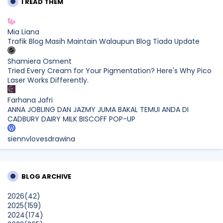
I READ THEM
Mia Liana
Trafik Blog Masih Maintain Walaupun Blog Tiada Update
Shamiera Osment
Tried Every Cream for Your Pigmentation? Here's Why Pico
Laser Works Differently.
Farhana Jafri
ANNA JOBLING DAN JAZMY JUMA BAKAL TEMUI ANDA DI
CADBURY DAIRY MILK BISCOFF POP-UP
siennylovesdrawing
Malaysian Music Legend ~ Dato’ Khadijah Ibrahim Returns
With New Single “Ibu Doa” (A Mother’s Prayer) After 26
Years
BLOG ARCHIVE
SURIA AMANDA
2026
(42)
Blog Kawan Kawan Kena Removed? Why....
2025
(159)
Show All
2024
(174)