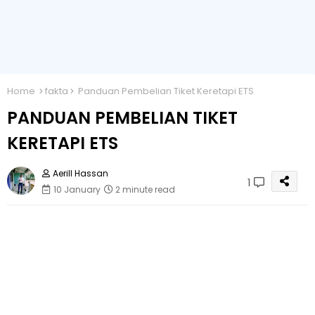
Home
fakta
Panduan Pembelian Tiket Keretapi ETS
PANDUAN PEMBELIAN TIKET
KERETAPI ETS
Aerill Hassan
1
10 January
2 minute read