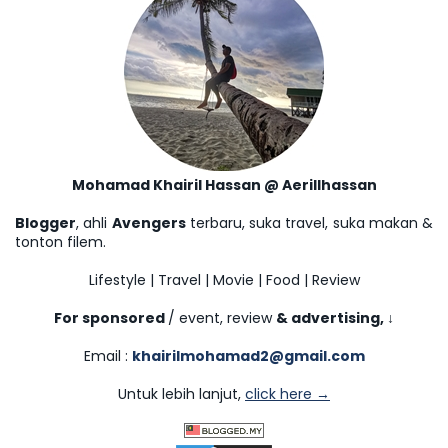
Mohamad Khairil Hassan @ Aerillhassan
Blogger
, ahli
Avengers
terbaru, suka travel, suka makan &
tonton filem.
Lifestyle | Travel | Movie | Food | Review
For sponsored
/ event, review
& advertising,
↓
Email :
khairilmohamad2@gmail.com
Untuk lebih lanjut,
click here →