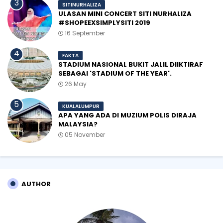
SITINURHALIZA
ULASAN MINI CONCERT SITI NURHALIZA
#SHOPEEXSIMPLYSITI 2019
16 September
FAKTA
STADIUM NASIONAL BUKIT JALIL DIIKTIRAF
SEBAGAI 'STADIUM OF THE YEAR'.
26 May
KUALALUMPUR
APA YANG ADA DI MUZIUM POLIS DIRAJA
MALAYSIA?
05 November
AUTHOR