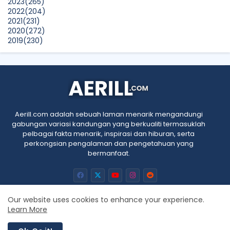
2023
(265)
2022
(204)
2021
(231)
2020
(272)
2019
(230)
2018
(496)
2017
(150)
2016
(47)
2015
(315)
2014
(624)
2013
(661)
2012
(91)
Aerill.com adalah sebuah laman menarik mengandungi
2011
(45)
gabungan variasi kandungan yang berkualiti termasuklah
2010
(5)
pelbagai fakta menarik, inspirasi dan hiburan, serta
perkongsian pengalaman dan pengetahuan yang
bermanfaat.
Our website uses cookies to enhance your experience.
Learn More
Home
About
Contact us
Privacy Policy
RTL