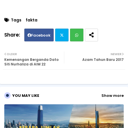
Tags
fakta
Facebook
Twi
Wh
OLDER
NEWER
Kemenangan Berganda Dato
Azam Tahun Baru 2017
tte
ats
Siti Nurhaliza di AIM 22
r
ap
p
YOU MAY LIKE
Show more