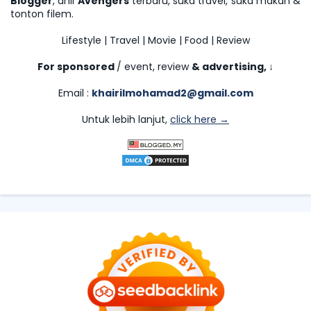
Blogger
, ahli
Avengers
terbaru, suka travel, suka makan &
tonton filem.
Lifestyle | Travel | Movie | Food | Review
For sponsored
/ event, review
& advertising,
↓
Email :
khairilmohamad2@gmail.com
Untuk lebih lanjut,
click here →