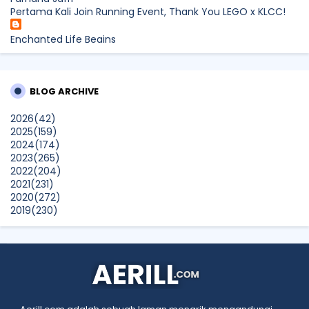
Pertama Kali Join Running Event, Thank You LEGO x KLCC!
Enchanted Life Begins
What to Read After Watching The Odyssey: Kobo’s Reading
Guide for Myth-Lovers, Movie Fans, and Epic Adventure
Seekers
BLOG ARCHIVE
dboystudio
2026
(42)
What to Read After Watching The Odyssey: Kobo’s Reading
2025
(159)
Guide for Myth-Lovers, Movie Fans, and Epic Adventure
2024
(174)
Seekers
2023
(265)
Show All
2022
(204)
2021
(231)
2020
(272)
2019
(230)
2018
(496)
2017
(150)
2016
(47)
2015
(315)
2014
(624)
2013
(661)
2012
(91)