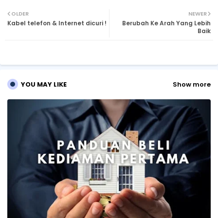
Twi
Wh
OLDER
NEWER
Kabel telefon & Internet dicuri !
Berubah Ke Arah Yang Lebih
tte
ats
Baik
r
ap
p
YOU MAY LIKE
Show more