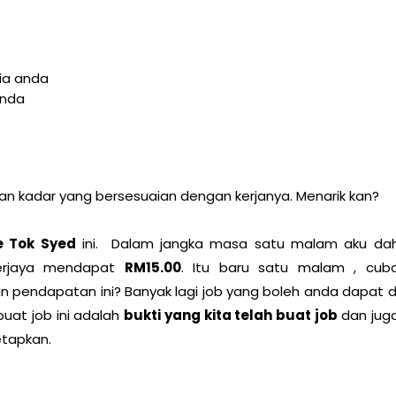
ia anda
anda
an kadar yang bersesuaian dengan kerjanya. Menarik kan?
e Tok Syed
ini. Dalam jangka masa satu malam aku da
erjaya mendapat
RM15.00
. Itu baru satu malam , cub
n pendapatan ini? Banyak lagi job yang boleh anda dapat d
buat job ini adalah
bukti yang kita telah buat job
dan jug
etapkan.