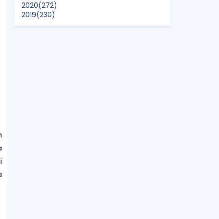
2020
(272)
2019
(230)
2018
(496)
2017
(150)
2016
(47)
2015
(315)
2014
(624)
2013
(661)
2012
(91)
2011
(45)
2010
(5)
h
a
i
a