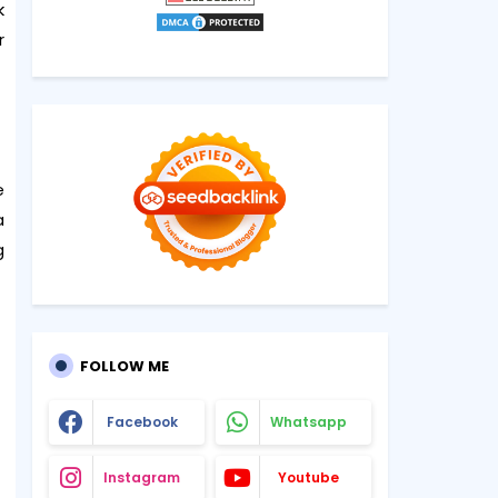
k
r
e
a
g
FOLLOW ME
Facebook
Whatsapp
Instagram
Youtube