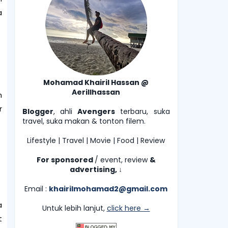
a
Mohamad Khairil Hassan @
Aerillhassan
n
r
Blogger
, ahli
Avengers
terbaru, suka
travel, suka makan & tonton filem.
Lifestyle | Travel | Movie | Food | Review
For sponsored
/ event, review
&
advertising,
↓
Email :
khairilmohamad2@gmail.com
a
Untuk lebih lanjut,
click here →
t