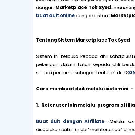
dengan
Marketplace Tok Syed
, meneran
buat duit online
dengan sistem
Marketpl
Tentang Sistem Marketplace Tok Syed
Sistem ini terbuka kepada ahli sahaja.S
pekerjaan dalam talian kepada ahli berda
secara percuma sebagai "keahlian" di >>
SI
Cara membuat duit melalui sistem ini :-
1.
Refer user lain melalui program affili
Buat duit dengan Affiliate
-Melalui kom
disediakan satu fungsi “maintenance” di m