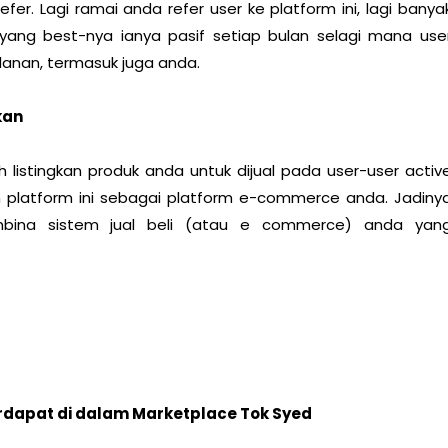
fer. Lagi ramai anda refer user ke platform ini, lagi banya
yang best-nya ianya pasif setiap bulan selagi mana use
lanan, termasuk juga anda.
kan
h listingkan produk anda untuk dijual pada user-user activ
n platform ini sebagai platform e-commerce anda. Jadiny
embina sistem jual beli (atau e commerce) anda yan
rdapat di dalam Marketplace Tok Syed