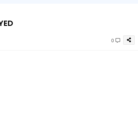
YED
0