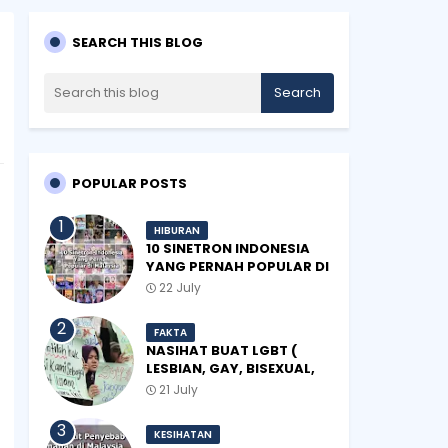
SEARCH THIS BLOG
POPULAR POSTS
HIBURAN
10 SINETRON INDONESIA
YANG PERNAH POPULAR DI
MALAYSIA
22 July
FAKTA
NASIHAT BUAT LGBT (
LESBIAN, GAY, BISEXUAL,
TRANSGENDER)
21 July
KESIHATAN