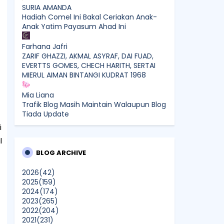
SURIA AMANDA
Hadiah Comel Ini Bakal Ceriakan Anak-
Anak Yatim Payasum Ahad Ini
Farhana Jafri
ZARIF GHAZZI, AKMAL ASYRAF, DAI FUAD,
EVERTTS GOMES, CHECH HARITH, SERTAI
MIERUL AIMAN BINTANGI KUDRAT 1968
Mia Liana
Trafik Blog Masih Maintain Walaupun Blog
Tiada Update
i
Sunshine Kelly | Beauty . Fashion .
l
Lifestyle . Travel . Fitness
Best New Apps of 2026: 8 Fresh
BLOG ARCHIVE
Downloads Worth Trying
2026
(42)
2025
(159)
Shamiera Osment
2024
(174)
Tried Every Cream for Your
2023
(265)
Pigmentation? Here's Why Pico Laser
2022
(204)
Works Differently.
2021
(231)
Show All