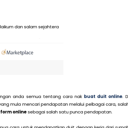
aikum dan salam sejahtera
i dengan anda semua tentang cara nak
buat duit online
. D
yang mula mencari pendapatan melalui pelbagai cara, sala
tform online
sebagai salah satu punca pendapatan.
semua cara untuk mendapatkan duit dengan kerja dari ruma