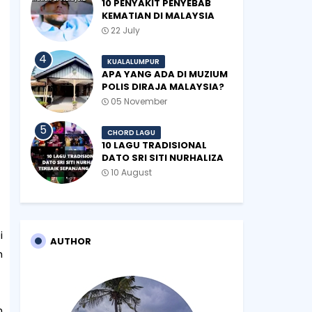
10 PENYAKIT PENYEBAB
KEMATIAN DI MALAYSIA
22 July
KUALALUMPUR
APA YANG ADA DI MUZIUM
POLIS DIRAJA MALAYSIA?
05 November
CHORD LAGU
10 LAGU TRADISIONAL
DATO SRI SITI NURHALIZA
TERBAIK SEPANJANG
10 August
ZAMAN
i
AUTHOR
h
h