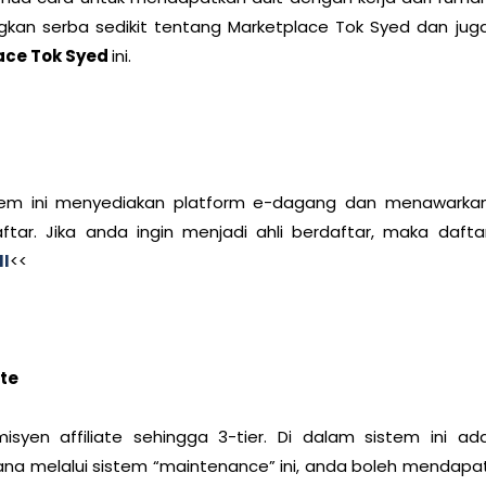
gkan serba sedikit tentang Marketplace Tok Syed dan jug
ace Tok Syed
ini.
istem ini menyediakan platform e-dagang dan menawarka
ftar. Jika anda ingin menjadi ahli berdaftar, maka dafta
NI
<<
ate
isyen affiliate sehingga 3-tier. Di dalam sistem ini ad
ana melalui sistem “maintenance” ini, anda boleh mendapa