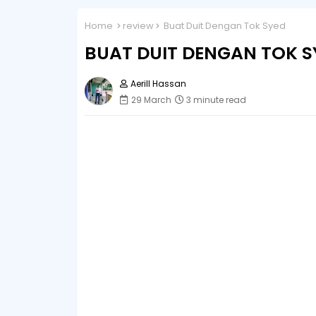
Home
review
Buat Duit Dengan Tok Syed
BUAT DUIT DENGAN TOK S
Aerill Hassan
29 March
3 minute read