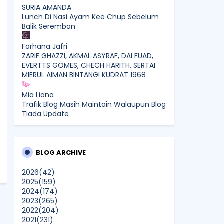
SURIA AMANDA
Lunch Di Nasi Ayam Kee Chup Sebelum
Balik Seremban
Farhana Jafri
ZARIF GHAZZI, AKMAL ASYRAF, DAI FUAD,
EVERTTS GOMES, CHECH HARITH, SERTAI
MIERUL AIMAN BINTANGI KUDRAT 1968
Mia Liana
Trafik Blog Masih Maintain Walaupun Blog
Tiada Update
Sunshine Kelly | Beauty . Fashion .
Lifestyle . Travel . Fitness
Best New Apps of 2026: 8 Fresh
BLOG ARCHIVE
Downloads Worth Trying
2026
(42)
2025
(159)
Shamiera Osment
2024
(174)
Tried Every Cream for Your
2023
(265)
Pigmentation? Here's Why Pico Laser
2022
(204)
Works Differently.
2021
(231)
Show All