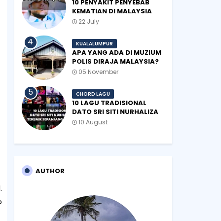
10 PENYAKIT PENYEBAB
KEMATIAN DI MALAYSIA
22 July
KUALALUMPUR
APA YANG ADA DI MUZIUM
POLIS DIRAJA MALAYSIA?
05 November
CHORD LAGU
10 LAGU TRADISIONAL
DATO SRI SITI NURHALIZA
TERBAIK SEPANJANG
10 August
ZAMAN
AUTHOR
.
b