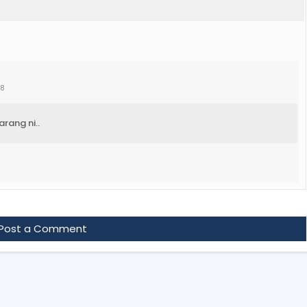
+8
arang ni..
Post a Comment