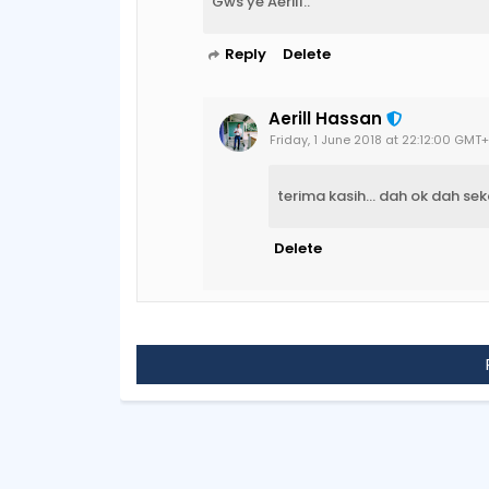
Gws ye Aerill..
Reply
Delete
Aerill Hassan
Friday, 1 June 2018 at 22:12:00 GMT
terima kasih... dah ok dah sek
Delete