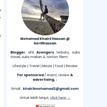
k
,
r
Mohamad Khairil Hassan @
Aerillhassan
Blogger
, ahli
Avengers
terbaru, suka
travel, suka makan & tonton filem.
Lifestyle | Travel | Movie | Food | Review
For sponsored
/ event, review
&
advertising,
↓
Email :
khairilmohamad2@gmail.com
Untuk lebih lanjut,
click here →