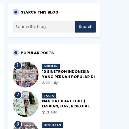
SEARCH THIS BLOG
POPULAR POSTS
HIBURAN
10 SINETRON INDONESIA
YANG PERNAH POPULAR DI
MALAYSIA
22 July
FAKTA
NASIHAT BUAT LGBT (
LESBIAN, GAY, BISEXUAL,
TRANSGENDER)
21 July
KESIHATAN