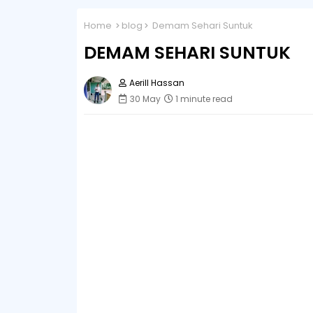
Home
blog
Demam Sehari Suntuk
DEMAM SEHARI SUNTUK
Aerill Hassan
30 May
1 minute read