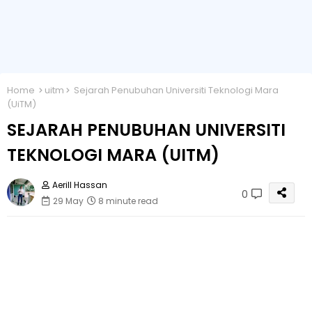
Home
uitm
Sejarah Penubuhan Universiti Teknologi Mara
(UiTM)
SEJARAH PENUBUHAN UNIVERSITI
TEKNOLOGI MARA (UITM)
Aerill Hassan
0
29 May
8 minute read