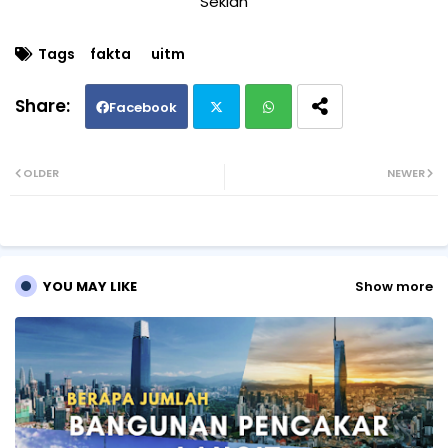
Sekian
Tags
fakta
uitm
Facebook
Twi
Wh
OLDER
NEWER
tte
ats
r
ap
YOU MAY LIKE
Show more
p