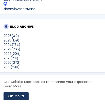
siennylovesdrawing
Malaysian Music Legend ~ Dato’ Khadijah Ibrahim Returns
With New Single “Ibu Doa” (A Mother’s Prayer) After 26
Years
BLOG ARCHIVE
SURIA AMANDA
2026
(42)
Blog Kawan Kawan Kena Removed? Why....
2025
(159)
Show All
2024
(174)
2023
(265)
2022
(204)
2021
(231)
2020
(272)
2019
(230)
2018
(496)
2017
(150)
2016
(47)
Our website uses cookies to enhance your experience.
2015
(315)
Learn More
2014
(624)
2013
(661)
Ok, Go it!
2012
(91)
Aerill.com adalah sebuah laman menarik mengandungi
2011
(45)