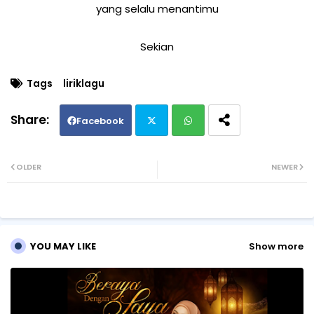
yang selalu menantimu
Sekian
Tags
liriklagu
Facebook
Twi
Wh
OLDER
NEWER
tte
ats
r
ap
YOU MAY LIKE
Show more
p