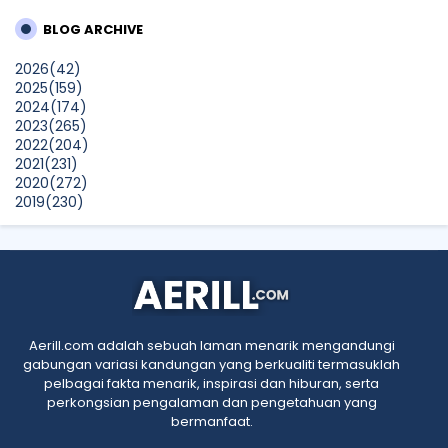
BrandLaureate Lifestyle BestBrands Awards 2026
BLOG ARCHIVE
CikLilyPutih The Lifestyle Blogger
2026
(42)
What to Read After Watching The Odyssey: Kobo’s Reading
2025
(159)
Guide for Myth-Lovers, Movie Fans, and Epic Adventure
2024
(174)
Seekers
2023
(265)
Show All
2022
(204)
2021
(231)
2020
(272)
2019
(230)
2018
(496)
2017
(150)
2016
(47)
2015
(315)
2014
(624)
2013
(661)
2012
(91)
Aerill.com adalah sebuah laman menarik mengandungi
2011
(45)
gabungan variasi kandungan yang berkualiti termasuklah
2010
(5)
pelbagai fakta menarik, inspirasi dan hiburan, serta
perkongsian pengalaman dan pengetahuan yang
bermanfaat.