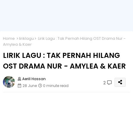
Home
liriklagu
Lirik Lagu : Tak Pernah Hilang OST Drama Nur -
Amylea & Kaer
LIRIK LAGU : TAK PERNAH HILANG
OST DRAMA NUR - AMYLEA & KAER
Aerill Hassan
2
28 June
0 minute read