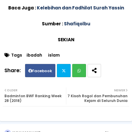
Baca Juga :
Kelebihan dan Fadhilat Surah Yassin
Sumber :
Shafiqolbu
SEKIAN
Tags
ibadah
islam
Facebook
Twi
Wh
OLDER
NEWER
Badminton BWF Ranking Week
7 Kisah Rogol dan Pembunuhan
tte
ats
28 (2018)
Kejam di Seluruh Dunia
r
ap
p