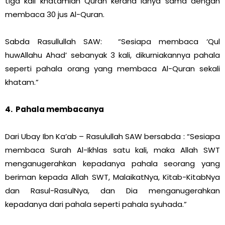
tiga kali khatamlah Quran kerana ianya sama dengan
membaca 30 jus Al-Quran.
Sabda Rasullullah SAW: “Sesiapa membaca ‘Qul
huwAllahu Ahad’ sebanyak 3 kali, dikurniakannya pahala
seperti pahala orang yang membaca Al-Quran sekali
khatam.”
4. Pahala membacanya
Dari Ubay Ibn Ka’ab – Rasulullah SAW bersabda : “Sesiapa
membaca Surah Al-Ikhlas satu kali, maka Allah SWT
menganugerahkan kepadanya pahala seorang yang
beriman kepada Allah SWT, MalaikatNya, Kitab-KitabNya
dan Rasul-RasulNya, dan Dia menganugerahkan
kepadanya dari pahala seperti pahala syuhada.”