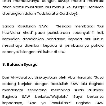
akan membawanya dengan sayap mereka melintasi
titian siratul mustaqim lalu menuju ke syurga.” Demikian
diterangkan dalam Tadzikaratul Qurthuby).
Sabda Rasullullah SAW: “Sesiapa membaca ‘Qul
huwAllahu Ahad’ pada perkuburaan sebanyak 11 kali,
kemudian dihadiahkan pahalanya kepada ahli kubur,
nescahaya diberikan kepada si pembacanya pahala
sebanyak bilangan ahli kubur di situ.”
8. Balasan Syurga
Dari Al-Muwatta’, diriwayatkan oleh Abu Hurairah; “Saya
sedang berjalan dengan Rasulullah SAW lalu Baginda
mendengar seseorang membaca surah al-Ikhlas.
Baginda SAW berkata,“Wajiblah.” Saya bertanya
kepadanya, “Apa ya Rasulullah?” Baginda SAW