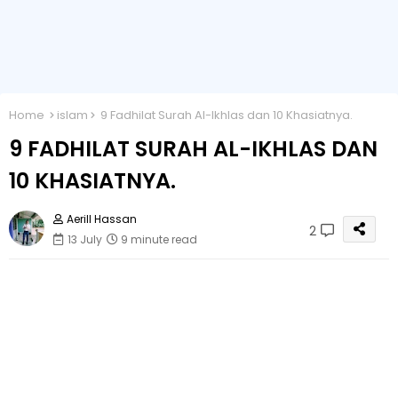
Home
islam
9 Fadhilat Surah Al-Ikhlas dan 10 Khasiatnya.
9 FADHILAT SURAH AL-IKHLAS DAN
10 KHASIATNYA.
Aerill Hassan
2
13 July
9 minute read