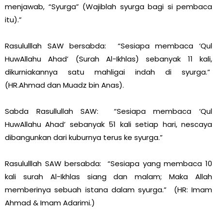
menjawab, “Syurga” (Wajiblah syurga bagi si pembaca
itu).”
Rasululllah SAW bersabda: “Sesiapa membaca ‘Qul
HuwAllahu Ahad’ (Surah Al-Ikhlas) sebanyak 11 kali,
dikurniakannya satu mahligai indah di syurga.”
(HR.Ahmad dan Muadz bin Anas).
Sabda Rasullullah SAW: “Sesiapa membaca ‘Qul
HuwAllahu Ahad’ sebanyak 51 kali setiap hari, nescaya
dibangunkan dari kuburnya terus ke syurga.”
Rasululllah SAW bersabda: “Sesiapa yang membaca 10
kali surah Al-Ikhlas siang dan malam; Maka Allah
memberinya sebuah istana dalam syurga.” (HR: Imam
Ahmad & Imam Adarimi.)