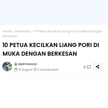
Home
kesihatan
10 Petua Kecilkan Liang Pori Di Muka Dengan
Berkesan
10 PETUA KECILKAN LIANG PORI DI
MUKA DENGAN BERKESAN
Aerill Hassan
6
13 August
5 minute read