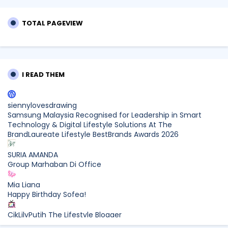
TOTAL PAGEVIEW
I READ THEM
siennylovesdrawing
Samsung Malaysia Recognised for Leadership in Smart
Technology & Digital Lifestyle Solutions At The
BrandLaureate Lifestyle BestBrands Awards 2026
SURIA AMANDA
Group Marhaban Di Office
Mia Liana
Happy Birthday Sofea!
CikLilyPutih The Lifestyle Blogger
What to Read After Watching The Odyssey: Kobo’s Reading