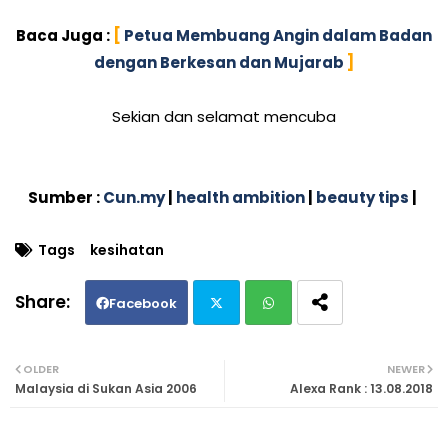
Baca Juga :
[
Petua Membuang Angin dalam Badan
dengan Berkesan dan Mujarab
]
Sekian dan selamat mencuba
Sumber :
Cun.my
|
health ambition
|
beauty tips
|
Tags
kesihatan
Facebook
Twi
Wh
OLDER
NEWER
Malaysia di Sukan Asia 2006
Alexa Rank : 13.08.2018
tte
ats
r
ap