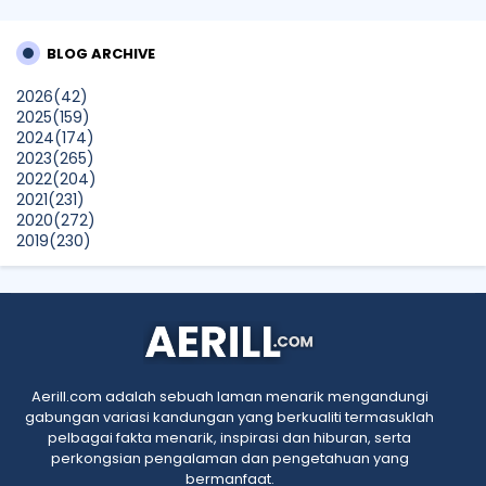
Guide for Myth-Lovers, Movie Fans, and Epic Adventure
Seekers
BLOG ARCHIVE
Farhana Jafri
2026
(42)
Pertama Kali Join Running Event, Thank You LEGO x KLCC!
2025
(159)
Show All
2024
(174)
2023
(265)
2022
(204)
2021
(231)
2020
(272)
2019
(230)
2018
(496)
2017
(150)
2016
(47)
2015
(315)
2014
(624)
2013
(661)
2012
(91)
Aerill.com adalah sebuah laman menarik mengandungi
2011
(45)
gabungan variasi kandungan yang berkualiti termasuklah
2010
(5)
pelbagai fakta menarik, inspirasi dan hiburan, serta
perkongsian pengalaman dan pengetahuan yang
bermanfaat.