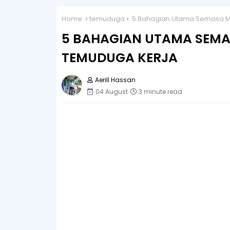
Home
temuduga
5 Bahagian Utama Semasa Me
5 BAHAGIAN UTAMA SEMA
TEMUDUGA KERJA
Aerill Hassan
04 August
3 minute read