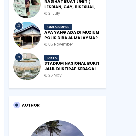
NASIHAT BUAT LGBT (
LESBIAN, GAY, BISEXUAL,
TRANSGENDER)
21 July
KUALALUMPUR
APA YANG ADA DI MUZIUM
POLIS DIRAJA MALAYSIA?
05 November
FAKTA
STADIUM NASIONAL BUKIT
JALIL DIIKTIRAF SEBAGAI
'STADIUM OF THE YEAR'.
26 May
AUTHOR