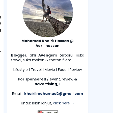
g
a
g
Mohamad Khairil Hassan @
Aerillhassan
,
Blogger
, ahli
Avengers
terbaru, suka
travel, suka makan & tonton filem.
Lifestyle | Travel | Movie | Food | Review
For sponsored
/ event, review
&
advertising,
↓
Email :
khairilmohamad2@gmail.com
Untuk lebih lanjut,
click here →