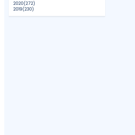
2020
(272)
2019
(230)
2018
(496)
2017
(150)
2016
(47)
2015
(315)
2014
(624)
2013
(661)
2012
(91)
2011
(45)
2010
(5)