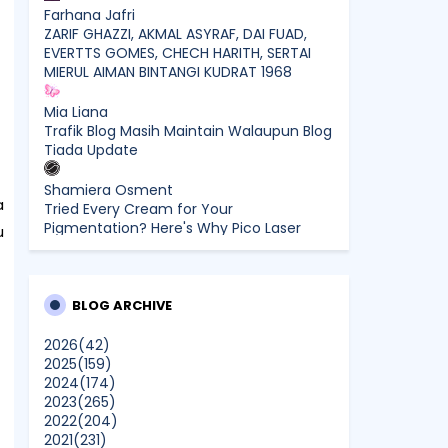
Farhana Jafri
ZARIF GHAZZI, AKMAL ASYRAF, DAI FUAD,
EVERTTS GOMES, CHECH HARITH, SERTAI
MIERUL AIMAN BINTANGI KUDRAT 1968
Mia Liana
Trafik Blog Masih Maintain Walaupun Blog
Tiada Update
Shamiera Osment
a
Tried Every Cream for Your
Pigmentation? Here's Why Pico Laser
u
Works Differently.
siennylovesdrawing
Malaysian Music Legend ~ Dato’ Khadijah
BLOG ARCHIVE
Ibrahim Returns With New Single “Ibu
Doa” (A Mother’s Prayer) After 26 Years
2026
(42)
2025
(159)
2024
(174)
SURIA AMANDA
2023
(265)
Blog Kawan Kawan Kena Removed?
2022
(204)
Why....
2021
(231)
Show All