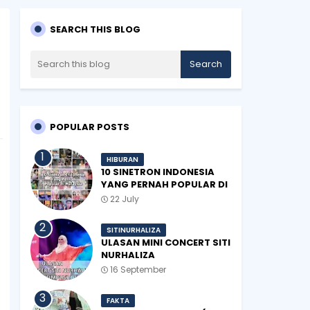
SEARCH THIS BLOG
POPULAR POSTS
HIBURAN
10 SINETRON INDONESIA
YANG PERNAH POPULAR DI
MALAYSIA
22 July
SITINURHALIZA
ULASAN MINI CONCERT SITI
NURHALIZA
#SHOPEEXSIMPLYSITI 2019
16 September
FAKTA