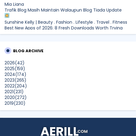
Mia Liana
Trafik Blog Masih Maintain Walaupun Blog Tiada Update
Sunshine Kelly | Beauty . Fashion . Lifestyle . Travel . Fitness
Best New Apps of 2026: 8 Fresh Downloads Worth Trying
Shamiera Osment
Tried Every Cream for Your Pigmentation? Here's Why Pico
BLOG ARCHIVE
Laser Works Differently.
Show All
2026
(42)
2025
(159)
2024
(174)
2023
(265)
2022
(204)
2021
(231)
2020
(272)
2019
(230)
2018
(496)
2017
(150)
2016
(47)
2015
(315)
2014
(624)