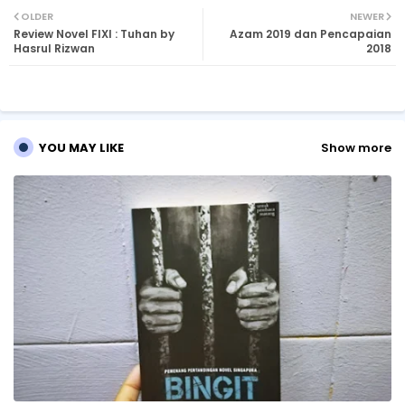
OLDER
NEWER
Review Novel FIXI : Tuhan by
Azam 2019 dan Pencapaian
tte
ats
Hasrul Rizwan
2018
r
ap
p
YOU MAY LIKE
Show more