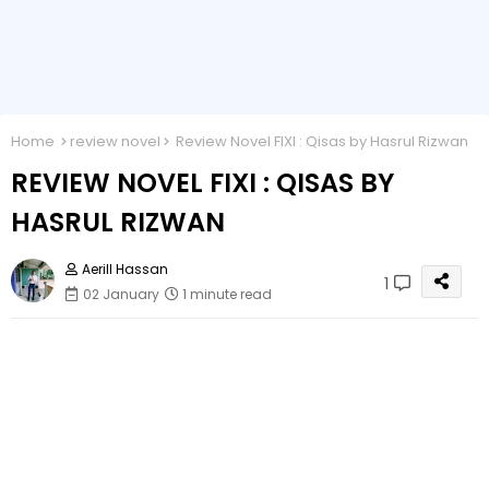
Home
review novel
Review Novel FIXI : Qisas by Hasrul Rizwan
REVIEW NOVEL FIXI : QISAS BY
HASRUL RIZWAN
Aerill Hassan
1
02 January
1 minute read