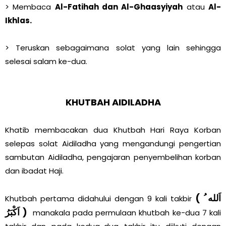
> Membaca
Al-Fatihah dan Al-Ghaasyiyah
atau
Al-
Ikhlas.
> Teruskan sebagaimana solat yang lain sehingga
selesai salam ke-dua.
KHUTBAH AIDILADHA
Khatib membacakan dua Khutbah Hari Raya Korban
selepas solat Aidiladha yang mengandungi pengertian
sambutan Aidiladha, pengajaran penyembelihan korban
dan ibadat Haji.
( اَلله ُ
Khutbah pertama didahului dengan 9 kali takbir
اَكْبَرُ )
manakala pada permulaan khutbah ke-dua 7 kali