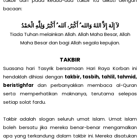
takbir dan pada kedua-dua takbir itu diikuti dengan
bacaan:
لآ إِلَهَ إِلاَّ اللهُ وَالله ُ أَكْبَرُ، اَلله ُ أَكْبَرُ وَلِلَّهِ الْحَمْدُ
Tiada Tuhan melainkan Allah. Allah Maha Besar, Allah
Maha Besar dan bagi Allah segala kepujian.
TAKBIR
Suasana hari Tasyrik bersamaan Hari Raya Korban ini
hendaklah dihiasi dengan
takbir, tasbih, tahlil, tahmid,
beristighfar
dan perbanyakkan membaca al-Quran
serta memperhatikan maknanya, terutama selepas
setiap solat fardu.
Takbir adalah slogan seluruh umat Islam. Umat Islam
boleh bersatu jika mereka benar-benar mengamalkan
apa yang terkandung dalam takbir ini. Mereka disatukan