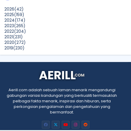
CikLilyPutih The Lifestyle Blogger
2026
(42)
What to Read After Watching The Odyssey: Kobo’s Reading
2025
(159)
Guide for Myth-Lovers, Movie Fans, and Epic Adventure
2024
(174)
Seekers
2023
(265)
Show All
2022
(204)
2021
(231)
2020
(272)
2019
(230)
2018
(496)
2017
(150)
2016
(47)
2015
(315)
2014
(624)
2013
(661)
2012
(91)
Aerill.com adalah sebuah laman menarik mengandungi
2011
(45)
gabungan variasi kandungan yang berkualiti termasuklah
2010
(5)
pelbagai fakta menarik, inspirasi dan hiburan, serta
perkongsian pengalaman dan pengetahuan yang
bermanfaat.