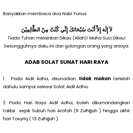
Banyakkan membaca doa Nabi Yunus:
لآ إِلَهَ إِلاَّ أَنْتَ سُبْحَانَكَ إِنِّي كُنْتُ مِنْ الظَّالِمِيْنَ
Tiada Tuhan melainkan Dikau (Allah)! Maha Suci Dikau!
Sesungguhnya daku ini dari golongan orang yang aniaya.
ADAB SOLAT SUNAT HARI RAYA
1. Pada Aidil Adha, disunatkan
tidak makan
terlebih
dahulu sampai selesai Solat Aidil Adha.
2. Pada Hari Raya Aidil Adha, boleh dikumandangkan
takbir sejak Subuh hari Arafah (9 Zulhijjah ) hingga akhir
hari Tasyriq ( 13 Zulhijjah ).