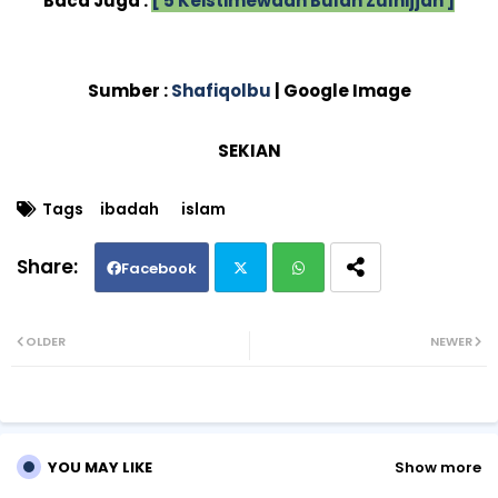
Baca Juga :
[ 5 Keistimewaan Bulan Zulhijjah ]
Sumber :
Shafiqolbu
| Google Image
SEKIAN
Tags
ibadah
islam
Facebook
Twi
Wh
OLDER
NEWER
tte
ats
r
ap
YOU MAY LIKE
Show more
p