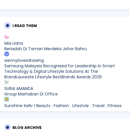
I READ THEM
Mia Liana
Beriadah Di Taman Merdeka Johor Bahru
siennylovesdrawing
Samsung Malaysia Recognised for Leadership in Smart
Technology & Digital Lifestyle Solutions At The
BrandLaureate Lifestyle BestBrands Awards 2026
SURIA AMANDA
Group Marhaban Di Office
Sunshine Kelly | Beauty . Fashion . Lifestyle . Travel . Fitness
Samsung Malaysia Recognised for Leadership in Smart
Technology and Digital Lifestyle Solutions at The
BrandLaureate Lifestyle BestBrands Awards 2026
BLOG ARCHIVE