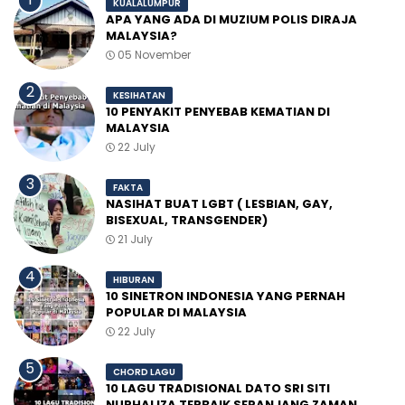
KUALALUMPUR
APA YANG ADA DI MUZIUM POLIS DIRAJA
MALAYSIA?
05 November
KESIHATAN
10 PENYAKIT PENYEBAB KEMATIAN DI
MALAYSIA
22 July
FAKTA
NASIHAT BUAT LGBT ( LESBIAN, GAY,
BISEXUAL, TRANSGENDER)
21 July
HIBURAN
10 SINETRON INDONESIA YANG PERNAH
POPULAR DI MALAYSIA
22 July
CHORD LAGU
10 LAGU TRADISIONAL DATO SRI SITI
NURHALIZA TERBAIK SEPANJANG ZAMAN