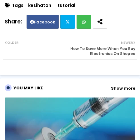
Tags
kesihatan
tutorial
Facebook
Twi
Wh
OLDER
NEWER
How To Save More When You Buy
tte
ats
Electronics On Shopee
r
ap
p
YOU MAY LIKE
Show more