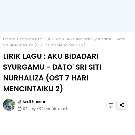
Home
sitinurhaliza
Lirik Lagu : Aku Bidadari Syurgamu - Dato'
Sri Siti Nurhaliza (OST 7 Hari Mencintaiku 2)
LIRIK LAGU : AKU BIDADARI
SYURGAMU - DATO' SRI SITI
NURHALIZA (OST 7 HARI
MENCINTAIKU 2)
Aerill Hassan
1
02 July
1 minute read