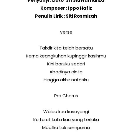
Penyanyi : Dato' Sri Siti Nurhaliza
Komposer : Ippo Hafiz
Penulis Lirik : Siti Rosmizah
Verse
Takdir kita telah bersatu
Kerna keangkuhan kupinggir kasihmu
Kini baruku sedari
Abadinya cinta
Hingga akhir nafasku
Pre Chorus
Walau kau kusayangi
Ku turut kata kau yang terluka
Maafku tak sempurna