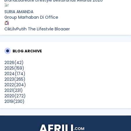
SURIA AMANDA
Group Marhaban Di Office
CikLilyPutih The Lifestyle Blogger
What to Read After Watching The Odyssey: Kobo’s Reading
Guide for Myth-Lovers, Movie Fans, and Epic Adventure
Seekers
BLOG ARCHIVE
Farhana Jafri
2026
(42)
Pertama Kali Join Running Event, Thank You LEGO x KLCC!
2025
(159)
Show All
2024
(174)
2023
(265)
2022
(204)
2021
(231)
2020
(272)
2019
(230)
2018
(496)
2017
(150)
2016
(47)
2015
(315)
2014
(624)