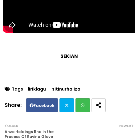
SEKIAN
Tags
liriklagu
sitinurhaliza
Facebook
Twi
Wh
OLDER
NEWER
Anzo Holdings Bhd in the
tte
ats
Process Of Buying Glove