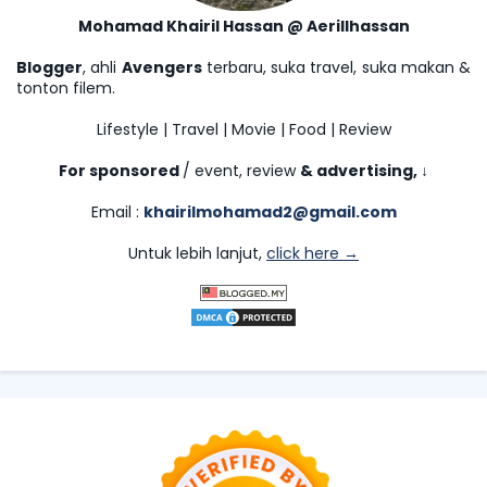
Mohamad Khairil Hassan @ Aerillhassan
Blogger
, ahli
Avengers
terbaru, suka travel, suka makan &
tonton filem.
Lifestyle | Travel | Movie | Food | Review
For sponsored
/ event, review
& advertising,
↓
Email :
khairilmohamad2@gmail.com
Untuk lebih lanjut,
click here →