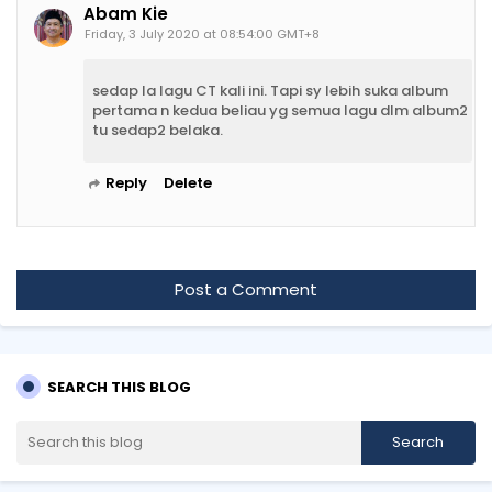
Abam Kie
Friday, 3 July 2020 at 08:54:00 GMT+8
sedap la lagu CT kali ini. Tapi sy lebih suka album
pertama n kedua beliau yg semua lagu dlm album2
tu sedap2 belaka.
Reply
Delete
Post a Comment
SEARCH THIS BLOG