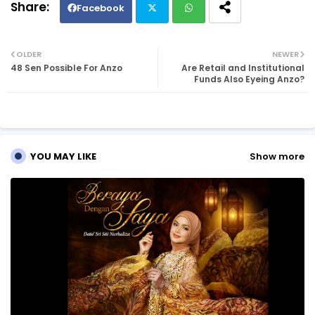
Facebook
Twi
Wh
OLDER
NEWER
48 Sen Possible For Anzo
Are Retail and Institutional
tte
ats
Funds Also Eyeing Anzo?
r
ap
p
YOU MAY LIKE
Show more