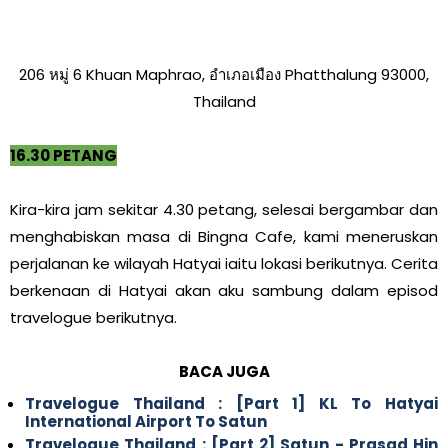
206 หมู่ 6 Khuan Maphrao, อำเภอเมือง Phatthalung 93000,
Thailand
16.30 PETANG
Kira-kira jam sekitar 4.30 petang, selesai bergambar dan
menghabiskan masa di Bingna Cafe, kami meneruskan
perjalanan ke wilayah Hatyai iaitu lokasi berikutnya. Cerita
berkenaan di Hatyai akan aku sambung dalam episod
travelogue berikutnya.
BACA JUGA
Travelogue Thailand : [Part 1] KL To Hatyai
International Airport To Satun
Travelogue Thailand : [Part 2] Satun - Prasad Hin