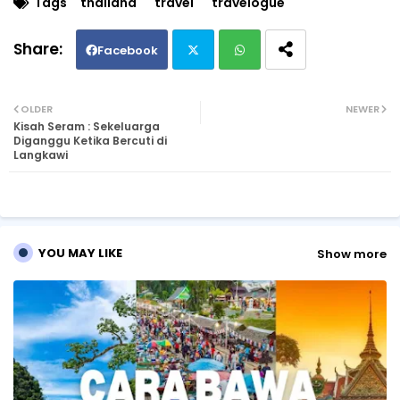
Tags
thailand
travel
travelogue
Facebook
Twi
Wh
OLDER
NEWER
Kisah Seram : Sekeluarga
tte
ats
Diganggu Ketika Bercuti di
Langkawi
r
ap
p
YOU MAY LIKE
Show more