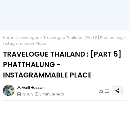
Home
travelogue
Travelogue Thailand : [Part 5] Phatthalung -
Instagrammable Place
TRAVELOGUE THAILAND : [PART 5]
PHATTHALUNG -
INSTAGRAMMABLE PLACE
Aerill Hassan
23
13 July
3 minute read