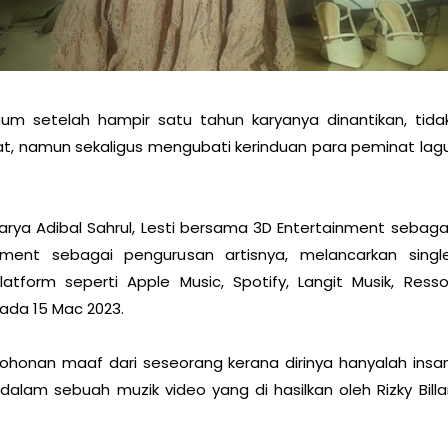
m setelah hampir satu tahun karyanya dinantikan, tida
t, namun sekaligus mengubati kerinduan para peminat lag
 karya Adibal Sahrul, Lesti bersama 3D Entertainment sebaga
ment sebagai pengurusan artisnya, melancarkan singl
latform seperti Apple Music, Spotify, Langit Musik, Resso
 pada 15 Mac 2023.
honan maaf dari seseorang kerana dirinya hanyalah insa
alam sebuah muzik video yang di hasilkan oleh Rizky Billa