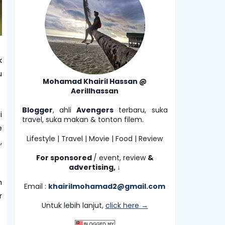
k
u
Mohamad Khairil Hassan @
Aerillhassan
Blogger
, ahli
Avengers
terbaru, suka
i
travel, suka makan & tonton filem.
e
Lifestyle | Travel | Movie | Food | Review
,
For sponsored
/ event, review
&
advertising,
↓
n
Email :
khairilmohamad2@gmail.com
r
Untuk lebih lanjut,
click here →