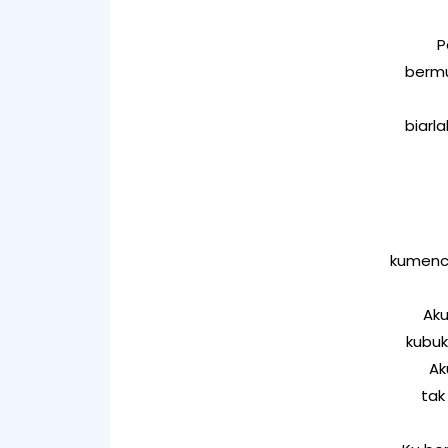
P
bermu
biarl
kumenc
Aku
kubuk
Ak
tak 