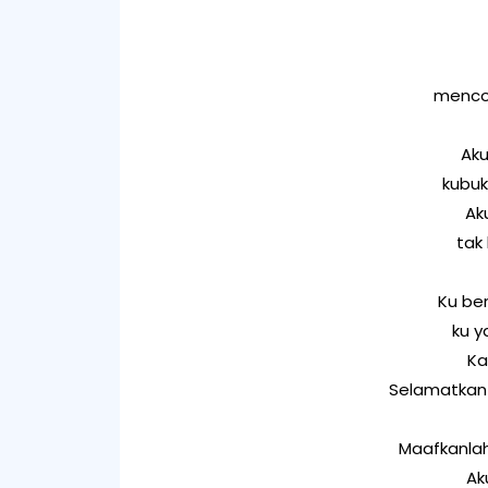
menco
Aku
kubuk
Ak
tak
Ku ber
ku y
Ka
Selamatkan 
Maafkanla
Ak