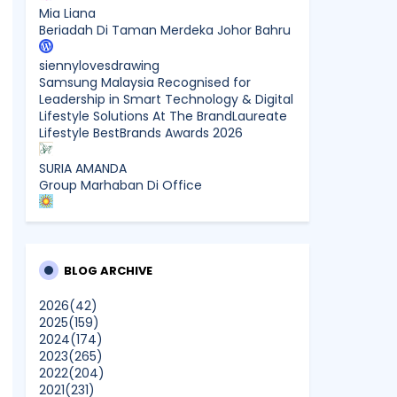
Mia Liana
Beriadah Di Taman Merdeka Johor Bahru
siennylovesdrawing
Samsung Malaysia Recognised for
Leadership in Smart Technology & Digital
Lifestyle Solutions At The BrandLaureate
Lifestyle BestBrands Awards 2026
SURIA AMANDA
Group Marhaban Di Office
Sunshine Kelly | Beauty . Fashion .
Lifestyle . Travel . Fitness
Samsung Malaysia Recognised for
Leadership in Smart Technology and
BLOG ARCHIVE
Digital Lifestyle Solutions at The
BrandLaureate Lifestyle BestBrands
2026
(42)
Awards 2026
2025
(159)
2024
(174)
2023
(265)
CikLilyPutih The Lifestyle Blogger
2022
(204)
What to Read After Watching The
2021
(231)
Odyssey: Kobo’s Reading Guide for Myth-