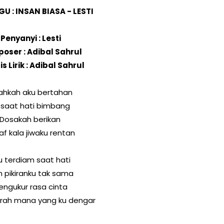
GU : INSAN BIASA - LESTI
Penyanyi : Lesti
oser : Adibal Sahrul
s Lirik : Adibal Sahrul
ahkah aku bertahan
 saat hati bimbang
Dosakah berikan
f kala jiwaku rentan
u terdiam saat hati
 pikiranku tak sama
engukur rasa cinta
rah mana yang ku dengar