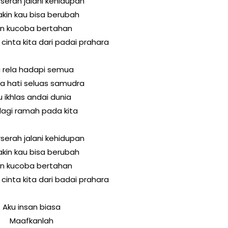
serah jalani kehidupan
akin kau bisa berubah
n kucoba bertahan
cinta kita dari padai prahara
 rela hadapi semua
a hati seluas samudra
u ikhlas andai dunia
 lagi ramah pada kita
serah jalani kehidupan
akin kau bisa berubah
n kucoba bertahan
cinta kita dari badai prahara
Aku insan biasa
Maafkanlah