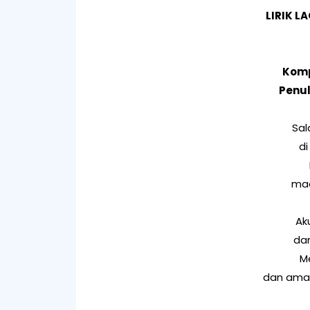
LIRIK LA
Komp
Penuli
Sal
di
maa
Ak
dan
M
dan ama