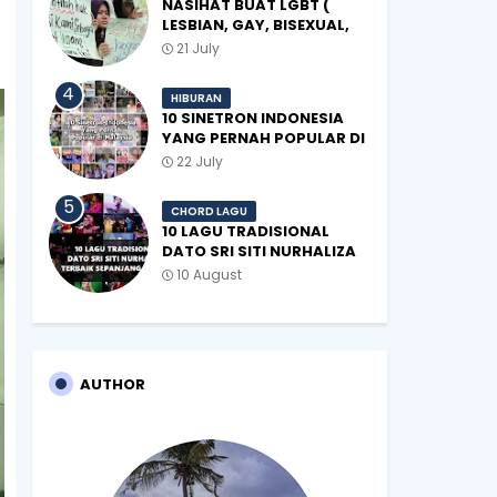
NASIHAT BUAT LGBT (
LESBIAN, GAY, BISEXUAL,
TRANSGENDER)
21 July
HIBURAN
10 SINETRON INDONESIA
YANG PERNAH POPULAR DI
MALAYSIA
22 July
CHORD LAGU
10 LAGU TRADISIONAL
DATO SRI SITI NURHALIZA
TERBAIK SEPANJANG
10 August
ZAMAN
AUTHOR