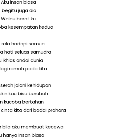
Aku insan biasa
begitu juga dia
Walau berat ku
ba kesempatan kedua
 rela hadapi semua
a hati seluas samudra
u ikhlas andai dunia
 lagi ramah pada kita
serah jalani kehidupan
akin kau bisa berubah
n kucoba bertahan
cinta kita dari badai prahara
h bila aku membuat kecewa
u hanya insan biasa