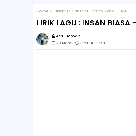
Home
liriklagu
Lirik Lagu : Insan Biasa - Lesti
LIRIK LAGU : INSAN BIASA -
Aerill Hassan
20 March
1 minute read