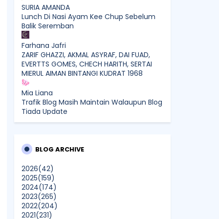
SURIA AMANDA
Lunch Di Nasi Ayam Kee Chup Sebelum
Balik Seremban
Farhana Jafri
ZARIF GHAZZI, AKMAL ASYRAF, DAI FUAD,
EVERTTS GOMES, CHECH HARITH, SERTAI
MIERUL AIMAN BINTANGI KUDRAT 1968
Mia Liana
Trafik Blog Masih Maintain Walaupun Blog
Tiada Update
Sunshine Kelly | Beauty . Fashion .
Lifestyle . Travel . Fitness
Best New Apps of 2026: 8 Fresh
BLOG ARCHIVE
Downloads Worth Trying
2026
(42)
2025
(159)
Shamiera Osment
2024
(174)
Tried Every Cream for Your
2023
(265)
Pigmentation? Here's Why Pico Laser
2022
(204)
Works Differently.
2021
(231)
Show All