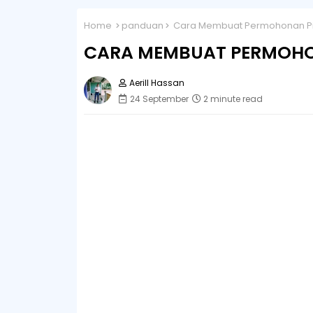
Home
panduan
Cara Membuat Permohonan Pi
CARA MEMBUAT PERMOHO
Aerill Hassan
24 September
2 minute read