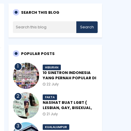
SEARCH THIS BLOG
POPULAR POSTS
HIBURAN
10 SINETRON INDONESIA
YANG PERNAH POPULAR DI
MALAYSIA
22 July
FAKTA
NASIHAT BUAT LGBT (
LESBIAN, GAY, BISEXUAL,
TRANSGENDER)
21 July
KUALALUMPUR