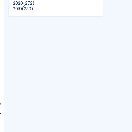
2020
(272)
2019
(230)
2018
(496)
2017
(150)
2016
(47)
2015
(315)
2014
(624)
2013
(661)
2012
(91)
2011
(45)
2010
(5)
n
,