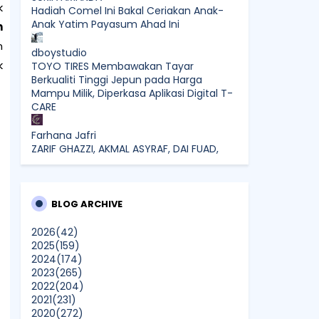
k
Hadiah Comel Ini Bakal Ceriakan Anak-
Anak Yatim Payasum Ahad Ini
n
n
dboystudio
k
TOYO TIRES Membawakan Tayar
Berkualiti Tinggi Jepun pada Harga
Mampu Milik, Diperkasa Aplikasi Digital T-
CARE
Farhana Jafri
ZARIF GHAZZI, AKMAL ASYRAF, DAI FUAD,
EVERTTS GOMES, CHECH HARITH, SERTAI
MIERUL AIMAN BINTANGI KUDRAT 1968
Mia Liana
BLOG ARCHIVE
Trafik Blog Masih Maintain Walaupun Blog
Tiada Update
2026
(42)
2025
(159)
2024
(174)
Sunshine Kelly | Beauty . Fashion .
2023
(265)
Lifestyle . Travel . Fitness
2022
(204)
Best New Apps of 2026: 8 Fresh
2021
(231)
Downloads Worth Trying
2020
(272)
Show All