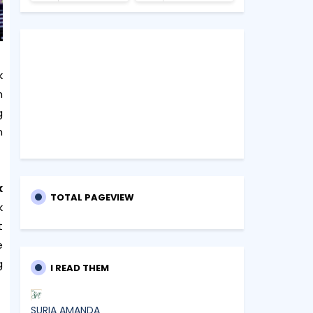
k
n
g
n
k
TOTAL PAGEVIEW
k
t
e
g
I READ THEM
SURIA AMANDA