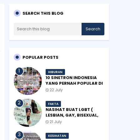
SEARCH THIS BLOG
POPULAR POSTS
HIBURAN
10 SINETRON INDONESIA
YANG PERNAH POPULAR DI
MALAYSIA
22 July
FAKTA
NASIHAT BUAT LGBT (
LESBIAN, GAY, BISEXUAL,
TRANSGENDER)
21 July
KESIHATAN