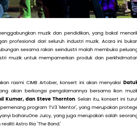
menggabungkan muzik dan pendidikan, yang
bakal menari
an profesional dari seluruh
industri muzik. Acara ini buka
hubungan
sesama rakan seindustri malah membuka peluan
ustri muzik untuk mempamerkan produk dan perkhidmata
kan rasmi CIMB Artober, konsert ini akan
menyaksi
Datu
ang akan berkongsi
pengalamannya bersama ikon muzi
nil
Kumar, dan Steve Thornton
. Selain itu, konsert ini turu
in, pemenang program TV3 'Mentor', yang merupakan proteg
nyanyi baharuOne Juicy, yang juga merupakan salah
seoran
ealiti Astro Ria 'The Band.'