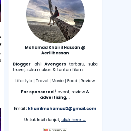
u
y
Mohamad Khairil Hassan @
,
Aerillhassan
u
Blogger
, ahli
Avengers
terbaru, suka
travel, suka makan & tonton filem.
Lifestyle | Travel | Movie | Food | Review
For sponsored
/ event, review
&
advertising,
↓
Email :
khairilmohamad2@gmail.com
Untuk lebih lanjut,
click here →