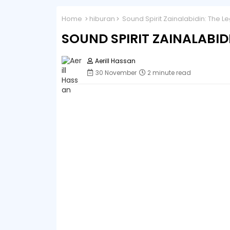
Home
hiburan
Sound Spirit Zainalabidin: The L
SOUND SPIRIT ZAINALABID
Aerill Hassan
30 November
2 minute read