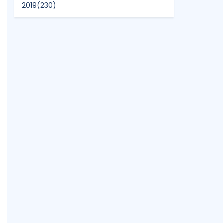
2019
(230)
2018
(496)
2017
(150)
2016
(47)
2015
(315)
2014
(624)
2013
(661)
2012
(91)
2011
(45)
2010
(5)