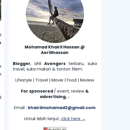
i
a
Mohamad Khairil Hassan @
Aerillhassan
Blogger
, ahli
Avengers
terbaru, suka
n
travel, suka makan & tonton filem.
n
Lifestyle | Travel | Movie | Food | Review
For sponsored
/ event, review
&
advertising,
l
↓
Email :
khairilmohamad2@gmail.com
Untuk lebih lanjut,
click here →