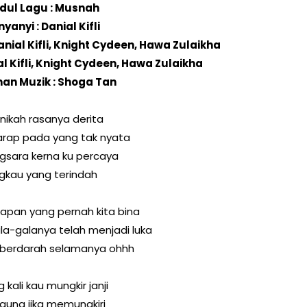
dul Lagu : Musnah
yanyi : Danial Kifli
anial Kifli, Knight Cydeen, Hawa Zulaikha
nial Kifli, Knight Cydeen, Hawa Zulaikha
an Muzik : Shoga Tan
nikah rasanya derita
arap pada yang tak nyata
gsara kerna ku percaya
gkau yang terindah
apan yang pernah kita bina
a-galanya telah menjadi luka
 berdarah selamanya ohhh
g kali kau mungkir janji
guna jika memungkiri