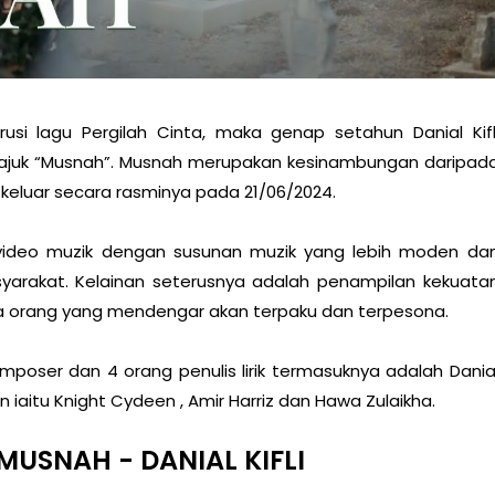
si lagu Pergilah Cinta, maka genap setahun Danial Kifl
tajuk “Musnah”. Musnah merupakan kesinambungan daripad
keluar secara rasminya pada 21/06/2024.
 video muzik dengan susunan muzik yang lebih moden da
yarakat. Kelainan seterusnya adalah penampilan kekuata
ua orang yang mendengar akan terpaku dan terpesona.
ser dan 4 orang penulis lirik termasuknya adalah Dania
lain iaitu Knight Cydeen , Amir Harriz dan Hawa Zulaikha.
 MUSNAH - DANIAL KIFLI