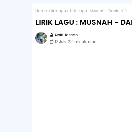
Home
liriklagu
Lirik Lagu : Musnah - Danial Kifli
LIRIK LAGU : MUSNAH - DAN
Aerill Hassan
12 July
1 minute read