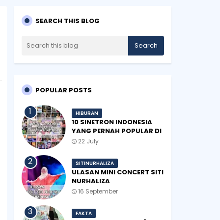
SEARCH THIS BLOG
POPULAR POSTS
HIBURAN
10 SINETRON INDONESIA
YANG PERNAH POPULAR DI
MALAYSIA
22 July
SITINURHALIZA
ULASAN MINI CONCERT SITI
NURHALIZA
#SHOPEEXSIMPLYSITI 2019
16 September
FAKTA