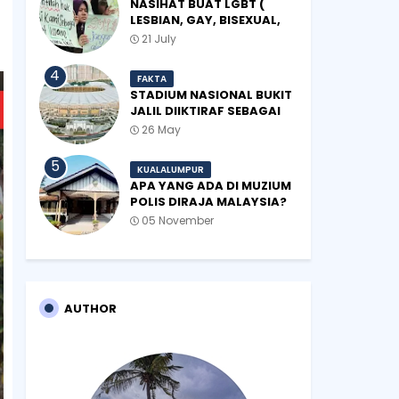
NASIHAT BUAT LGBT (
LESBIAN, GAY, BISEXUAL,
TRANSGENDER)
21 July
FAKTA
STADIUM NASIONAL BUKIT
JALIL DIIKTIRAF SEBAGAI
'STADIUM OF THE YEAR'.
26 May
KUALALUMPUR
APA YANG ADA DI MUZIUM
POLIS DIRAJA MALAYSIA?
05 November
AUTHOR