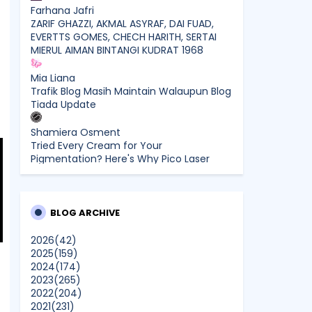
Farhana Jafri
ZARIF GHAZZI, AKMAL ASYRAF, DAI FUAD,
EVERTTS GOMES, CHECH HARITH, SERTAI
MIERUL AIMAN BINTANGI KUDRAT 1968
Mia Liana
Trafik Blog Masih Maintain Walaupun Blog
Tiada Update
Shamiera Osment
Tried Every Cream for Your
Pigmentation? Here's Why Pico Laser
Works Differently.
siennylovesdrawing
Malaysian Music Legend ~ Dato’ Khadijah
BLOG ARCHIVE
Ibrahim Returns With New Single “Ibu
Doa” (A Mother’s Prayer) After 26 Years
2026
(42)
2025
(159)
2024
(174)
SURIA AMANDA
2023
(265)
Blog Kawan Kawan Kena Removed?
2022
(204)
Why....
2021
(231)
Show All