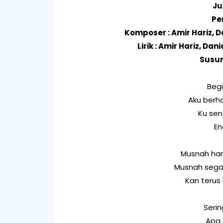
Ju
Pen
Komposer : Amir Hariz, D
Lirik : Amir Hariz, Da
Susun
Begi
Aku berh
Ku sen
En
Musnah har
Musnah segal
Kan terus
Serin
Apa 