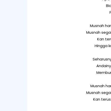
Bi
Musnah har
Musnah segal
Kan te
Hingga k
Seharusny
Andainy
Membun
Musnah har
Musnah segal
Kan teru