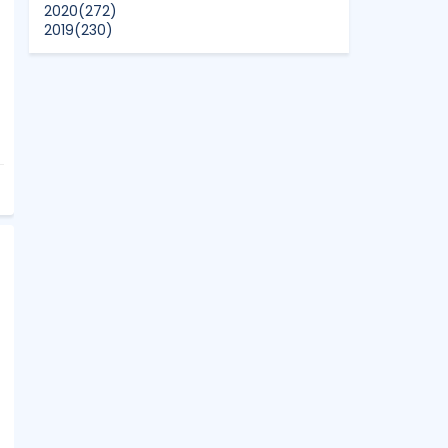
2020
(272)
2019
(230)
2018
(496)
2017
(150)
2016
(47)
2015
(315)
2014
(624)
2013
(661)
2012
(91)
2011
(45)
2010
(5)