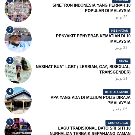
10 SINETRON INDONESIA YANG PERNAH
POPULAR DI MALAYSIA
22 يوليو
KESIHATAN
10 PENYAKIT PENYEBAB KEMATIAN DI
MALAYSIA
22 يوليو
FAKTA
NASIHAT BUAT LGBT ( LESBIAN, GAY, BISEXUAL,
TRANSGENDER)
21 يوليو
KUALALUMPUR
APA YANG ADA DI MUZIUM POLIS DIRAJA
MALAYSIA?
05 نوفمبر
CHORD LAGU
10 LAGU TRADISIONAL DATO SRI SITI
NURHALIZA TERBAIK SEPANJANG ZAMAN