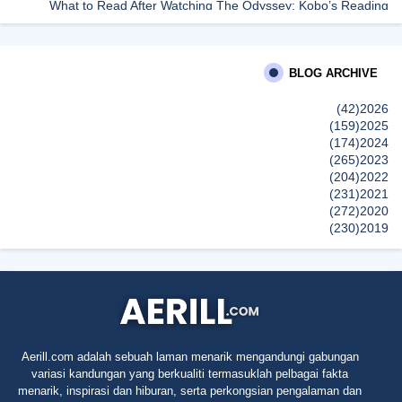
What to Read After Watching The Odyssey: Kobo’s Reading
Guide for Myth-Lovers, Movie Fans, and Epic Adventure Seekers
dboystudio
BLOG ARCHIVE
What to Read After Watching The Odyssey: Kobo’s Reading
Guide for Myth-Lovers, Movie Fans, and Epic Adventure Seekers
(42)
2026
إظهار الكل
(159)
2025
(174)
2024
(265)
2023
(204)
2022
(231)
2021
(272)
2020
(230)
2019
(496)
2018
(150)
2017
(47)
2016
(315)
2015
(624)
2014
(661)
2013
(91)
2012
Aerill.com adalah sebuah laman menarik mengandungi gabungan
(45)
2011
variasi kandungan yang berkualiti termasuklah pelbagai fakta
(5)
2010
menarik, inspirasi dan hiburan, serta perkongsian pengalaman dan