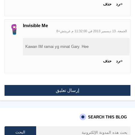
رد
حذف
Invisible Me
الجمعة، 13 ديسمبر 2013 في 11:32:00 م غرينتش+8
Kawan IM ramai yg minat Gary. Hee
رد
حذف
إرسال تعليق
SEARCH THIS BLOG