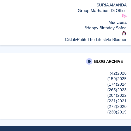
SURIA AMANDA
Group Marhaban Di Office
Mia Liana
Happy Birthday Sofea!
CikLilyPutih The Lifestyle Blogger
What to Read After Watching The Odyssey: Kobo’s Reading
Guide for Myth-Lovers, Movie Fans, and Epic Adventure Seekers
BLOG ARCHIVE
Farhana Jafri
Pertama Kali Join Running Event, Thank You LEGO x KLCC!
(42)
2026
إظهار الكل
(159)
2025
(174)
2024
(265)
2023
(204)
2022
(231)
2021
(272)
2020
(230)
2019
(496)
2018
(150)
2017
(47)
2016