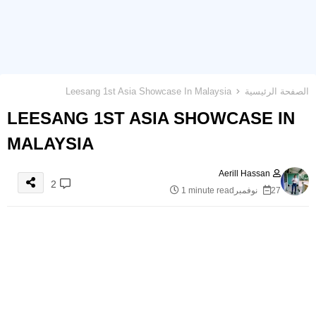
الصفحة الرئيسية
Leesang 1st Asia Showcase In Malaysia
LEESANG 1ST ASIA SHOWCASE IN
MALAYSIA
Aerill Hassan
2
27 نوفمبر
1 minute read