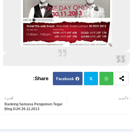
Facebook
Twit
Wh
أحدث
أقدم
Ranking Semasa Pengomen Tegar
ter
atsa
Blog DJH 26.11.2013
pp