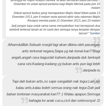
sehingga ke majlis resepsi mereka. Ia akan bersiaran pada bermula 7
Disember ini untuk episod pertama bagi Majlis Merisik pada jam 10
malam.
Diikuti episod kedua yang memaparkan Majlis Akad Nikah pada 13
Disember 2013, jam 9 malam serta episod akhir iaitu rakaman Majlis
Resepsi mereka pada 21 Disember 2013, jam 10 malam.
Jadi jangan lupa untuk sama-sama menyaksikan hari bersejarah dua
selebriti terkenal tanah air ini nanti dan semoga ianya berjalan dengan
lancar! "
Sumber
Alhamdulillah.Sebuah masjid lagi akan dibina oleh pasangan
artis terkenal negara,Siapa yg tak kenal kan??Bagi
angah,angah rasa baguslah kahwin,daripada duk berkepit
sana sini.Kadang-kadang yg bukan artis pun lagi lebih
daripada tu.
Tapi dah bukan artis,so sape sangatlah nak tegur.Lain lah
kalau artis,kalau boleh semua orang nak tegur.Dah jadi
bahan tontonan masyarakat kan?? :) Walau apapun.Semoga
bahagia ke anak cucu,cicit dan seterusnya! :D