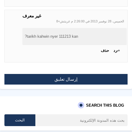
غير معرف
الخميس، 28 نوفمبر 2013 في 2:26:00 م غرينتش+8
tarikh kahwin nyer 111213 kan?
رد
حذف
إرسال تعليق
SEARCH THIS BLOG