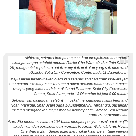
"Akhirnya, selepas hampir empat tahun menjalinkan hubungan
cinta,pasangan selebriti popular Rozita Che Wan, 40, dan Zain Saidin,
29, mengambil keputusan untuk menyatukan ikatan yang sah mereka di
Gazebo Setia City Convention Centre pada 11 Disember ini.
Majlis nikah tersebut akan diadakan selepas solat Maghrib kira-kira jam
7.30 malam. Pasangan ini kemudian bakal diraikan dalam sebuah majlis
resepsi yang akan diadakan di Grand Ballroom, Setia City Convention
Centre, Setia Alam pada 13 Disember ini jam 8.00 malam.
Sebelum itu, pasangan selebriti ini bakal mengadakan majlis berinai di
Ndah Mahligai, Shah Alam pada 10 Disember ini. Terdahulu, pasangan
ini telah mengadakan majlis merisik bertempat di Carcosa Seri Negara
pada 29 September lalu.
Astro Ria menerusi saluran 104 bakal menjadi penyiar rasmi untuk majlis
akad nikah dan persandingan mereka. Program Walimatulurus Rozita
Che Wan & Zain Saidin akan merungkai kisah percintaan mereka