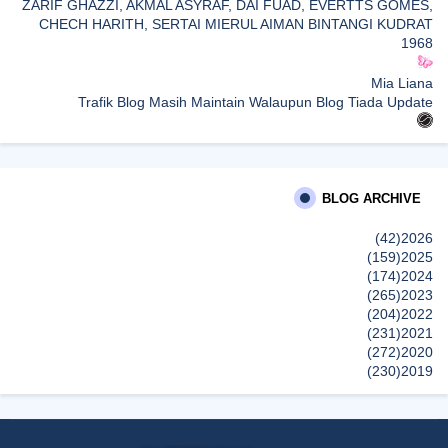
ZARIF GHAZZI, AKMAL ASYRAF, DAI FUAD, EVERTTS GOMES,
CHECH HARITH, SERTAI MIERUL AIMAN BINTANGI KUDRAT
1968
Mia Liana
Trafik Blog Masih Maintain Walaupun Blog Tiada Update
Shamiera Osment
Tried Every Cream for Your Pigmentation? Here's Why Pico Laser
Works Differently.
BLOG ARCHIVE
siennylovesdrawing
(42)
2026
Malaysian Music Legend ~ Dato’ Khadijah Ibrahim Returns With
(159)
2025
New Single “Ibu Doa” (A Mother’s Prayer) After 26 Years
(174)
2024
إظهار الكل
(265)
2023
(204)
2022
(231)
2021
(272)
2020
(230)
2019
(496)
2018
(150)
2017
(47)
2016
(315)
2015