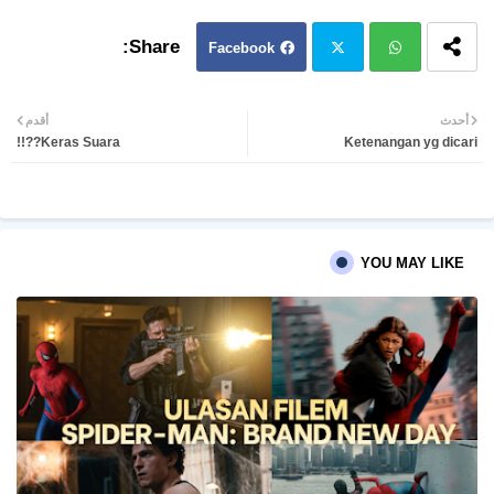
Facebook
Twit
Wh
أحدث
أقدم
Keras Suara??!!
Ketenangan yg dicari
ter
atsa
pp
YOU MAY LIKE