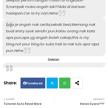
selepas perform.Angah masih di tingkatan
5,nampak muka angah tak??Ada di barisan
hadapan.Cer la try cari.Hehe.
Saja je angah nak cerita,sebab best.Memang nak
buat entry syok sendiri pun.Kalau orang nak kata
apa pun,apa yg angah boleh cakap,this is my
blog,not your blog.So suka hati la nak tuls apa-apa
pun.Hehe.
Sekian
Facebook
Twi
Wh
OLDER
NEWER
Tutorial Auto Read More
Keras Suara??!!
tte
ats