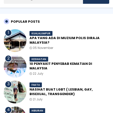
POPULAR POSTS
KUALALUMPUR
APA YANG ADA DI MUZIUM POLIS DIRAJA
MALAYSIA?
05 November
KESIHATAN
10 PENYAKIT PENYEBAB KEMATIAN DI
MALAYSIA
22 July
FAKTA
NASIHAT BUAT LGBT ( LESBIAN, GAY,
BISEXUAL, TRANSGENDER)
21 July
HIBURAN