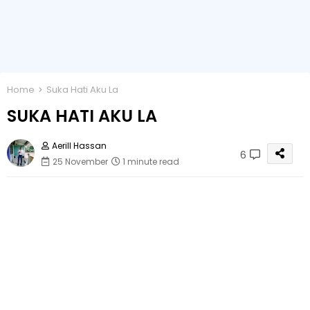
Home
Suka Hati Aku La
SUKA HATI AKU LA
Aerill Hassan
6
25 November
1 minute read