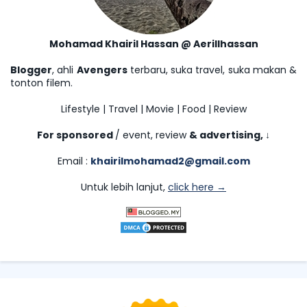
Mohamad Khairil Hassan @ Aerillhassan
Blogger
, ahli
Avengers
terbaru, suka travel, suka makan &
tonton filem.
Lifestyle | Travel | Movie | Food | Review
For sponsored
/ event, review
& advertising,
↓
Email :
khairilmohamad2@gmail.com
Untuk lebih lanjut,
click here →