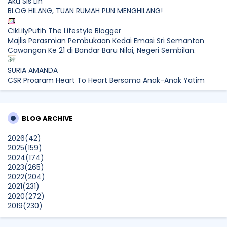
Aku Sis Lin
BLOG HILANG, TUAN RUMAH PUN MENGHILANG!
CikLilyPutih The Lifestyle Blogger
Majlis Perasmian Pembukaan Kedai Emasi Sri Semantan
Cawangan Ke 21 di Bandar Baru Nilai, Negeri Sembilan.
SURIA AMANDA
CSR Program Heart To Heart Bersama Anak-Anak Yatim
Miskin ( PAYASUM) Sungai Udang Melaka Part 1
Sunshine Kelly | Beauty . Fashion . Lifestyle . Travel . Fitness
BLOG ARCHIVE
Tricia Lew Steps onto the Runway as Official Womenswear
Shoes Partner for KLFW 2026
2026
(42)
Show All
2025
(159)
2024
(174)
2023
(265)
2022
(204)
2021
(231)
2020
(272)
2019
(230)
2018
(496)
2017
(150)