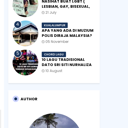
NASIHAT BUAT LGBT (
LESBIAN, GAY, BISEXUAL,
TRANSGENDER)
21 July
KUALALUMPUR
APA YANG ADA DI MUZIUM
POLIS DIRAJA MALAYSIA?
05 November
CHORD LAGU
10 LAGU TRADISIONAL
DATO SRI SITI NURHALIZA
TERBAIK SEPANJANG
10 August
ZAMAN
AUTHOR