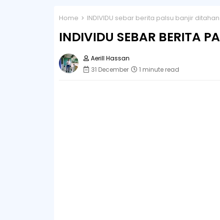
Home
INDIVIDU sebar berita palsu banjir ditahan
INDIVIDU SEBAR BERITA P
Aerill Hassan
31 December
1 minute read