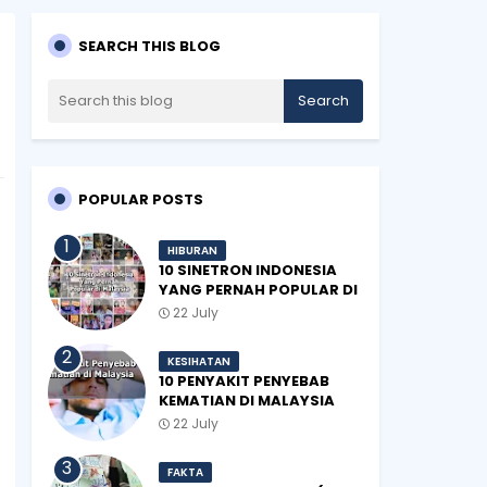
SEARCH THIS BLOG
POPULAR POSTS
HIBURAN
10 SINETRON INDONESIA
YANG PERNAH POPULAR DI
MALAYSIA
22 July
KESIHATAN
10 PENYAKIT PENYEBAB
KEMATIAN DI MALAYSIA
22 July
FAKTA