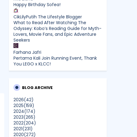
Happy Birthday Sofea!
CikLilyPutih The Lifestyle Blogger
What to Read After Watching The
Odyssey: Kobo’s Reading Guide for Myth-
Lovers, Movie Fans, and Epic Adventure
Seekers
Farhana Jafri
Pertama Kali Join Running Event, Thank
You LEGO x KLCC!
Enchanted Life Begins
What to Read After Watching The
Odyssey: Kobo’s Reading Guide for Myth-
BLOG ARCHIVE
Lovers, Movie Fans, and Epic Adventure
Seekers
2026
(42)
2025
(159)
2024
(174)
dboystudio
2023
(265)
What to Read After Watching The
2022
(204)
Odyssey: Kobo’s Reading Guide for Myth-
2021
(231)
Lovers, Movie Fans, and Epic Adventure
2020
(272)
Seekers