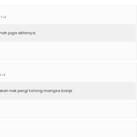
MT+8
ah juga akhirnya.
T+8
ukan nak pergi tolong mangsa banjir