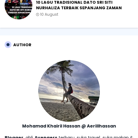
10 LAGU TRADISIONAL DATO SRI SITI
NURHALIZA TERBAIK SEPANJANG ZAMAN
10 August
AUTHOR
Mohamad Khairil Hassan @ Aerillhassan
Blogger
, ahli
Avengers
terbaru, suka travel, suka makan &