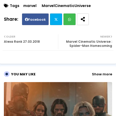
Tags
marvel
MarvelCinematicUniverse
Facebook
Twi
Wh
OLDER
NEWER
Alexa Rank 27.03.2018
Marvel Cinematic Universe :
tte
ats
Spider-Man Homecoming
r
ap
p
YOU MAY LIKE
Show more