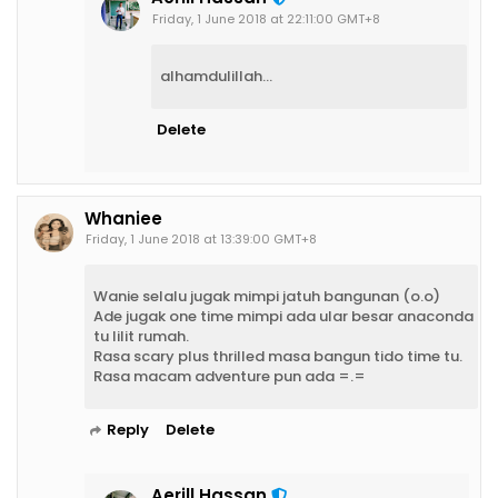
Friday, 1 June 2018 at 22:11:00 GMT+8
alhamdulillah...
Delete
Whaniee
Friday, 1 June 2018 at 13:39:00 GMT+8
Wanie selalu jugak mimpi jatuh bangunan (o.o)
Ade jugak one time mimpi ada ular besar anaconda
tu lilit rumah.
Rasa scary plus thrilled masa bangun tido time tu.
Rasa macam adventure pun ada =.=
Reply
Delete
Aerill Hassan