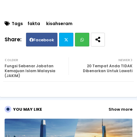
Tags
fakta
kisahseram
Facebook
Twi
Wh
OLDER
NEWER
Fungsi Sebenar Jabatan
20 Tempat Anda TIDAK
tte
ats
Kemajuan Islam Malaysia
Dibenarkan Untuk Lawati
(JAKIM)
r
ap
p
YOU MAY LIKE
Show more