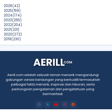
Show All
2026
(42)
2025
(159)
2024
(174)
2023
(265)
2022
(204)
2021
(231)
2020
(272)
2019
(230)
2018
(496)
2017
(150)
2016
(47)
2015
(315)
2014
(624)
2013
(661)
2012
(91)
Aerill.com adalah sebuah laman menarik mengandungi
2011
(45)
gabungan variasi kandungan yang berkualiti termasuklah
2010
(5)
pelbagai fakta menarik, inspirasi dan hiburan, serta
perkongsian pengalaman dan pengetahuan yang
bermanfaat.