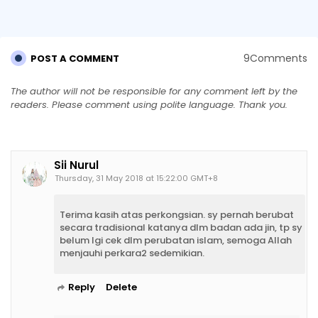
9Comments
POST A COMMENT
The author will not be responsible for any comment left by the
readers. Please comment using polite language. Thank you.
Sii Nurul
Thursday, 31 May 2018 at 15:22:00 GMT+8
Terima kasih atas perkongsian. sy pernah berubat
secara tradisional katanya dlm badan ada jin, tp sy
belum lgi cek dlm perubatan islam, semoga Allah
menjauhi perkara2 sedemikian.
Reply
Delete