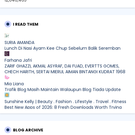
I READ THEM
SURIA AMANDA
Lunch Di Nasi Ayam Kee Chup Sebelum Balik Seremban
Farhana Jafri
ZARIF GHAZZI, AKMAL ASYRAF, DAI FUAD, EVERTTS GOMES,
CHECH HARITH, SERTAI MIERUL AIMAN BINTANGI KUDRAT 1968
Mia Liana
Trafik Blog Masih Maintain Walaupun Blog Tiada Update
Sunshine Kelly | Beauty . Fashion . Lifestyle . Travel . Fitness
Best New Apps of 2026: 8 Fresh Downloads Worth Trying
Shamiera Osment
Tried Every Cream for Your Pigmentation? Here's Why Pico
BLOG ARCHIVE
Laser Works Differently.