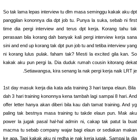
So tak lama lepas interview tu dlm masa seminggu kakak aku dpt
panggilan kononnya dia dpt job tu. Punya la suka, sebab ni first
time dia pergi interview and terus dpt kerja. Korang tahu tak
perasaan bila korang dah banyak kali pergi interview kerja sana
sini and end up korang tak dpt pun job tu and tetiba interview yang
ni korang lulus pulak. faham tak? Mesti la excited gila kan. So
kakak aku pun pergi la. Dia duduk rumah cousin kitorang dekat
Setiawangsa, kira senang la nak pergi kerja naik LRT je.
1st day masuk kerja dia kata ada training 3 hari tanpa elaun. Bila
dah 3 hari training kononnya kena tambah lagi sampai 8 hari. And
offer letter hanya akan diberi bila kau dah tamat training. And yg
paling tak bestnya masa training tu takde elaun pun. Mak aku
power la jugak pasal hal-hal admin ni, cakap tak patut la buat
macma tu sebab company wajar bagi elaun or sediakan makan
ke apa. Tapi kakak aku ni redha je nak kerja jugak. Sampai la dia