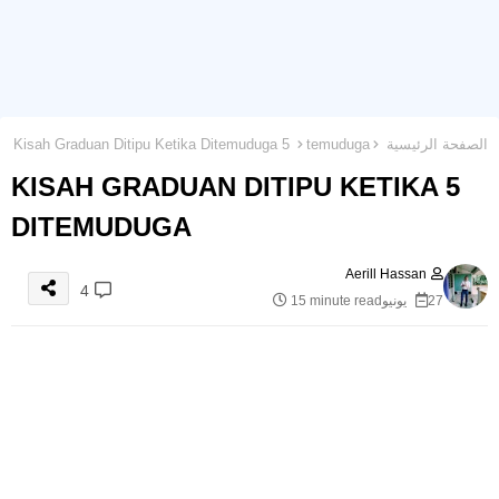
الصفحة الرئيسية
temuduga
5 Kisah Graduan Ditipu Ketika Ditemuduga
5 KISAH GRADUAN DITIPU KETIKA
DITEMUDUGA
Aerill Hassan
4
27 يونيو
15 minute read