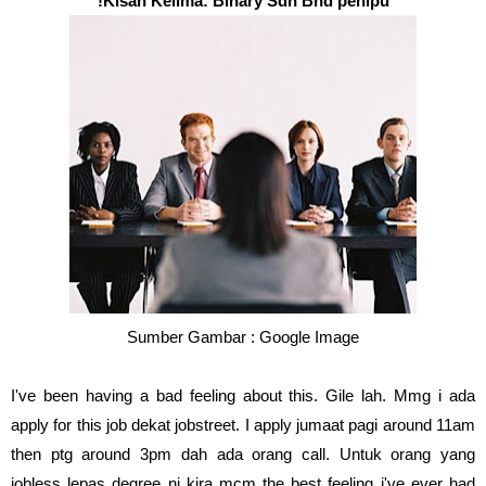
Kisah Kelima: Binary Sdn Bhd penipu!
Sumber Gambar : Google Image
I've been having a bad feeling about this. Gile lah. Mmg i ada
apply for this job dekat jobstreet. I apply jumaat pagi around 11am
then ptg around 3pm dah ada orang call. Untuk orang yang
jobless lepas degree ni kira mcm the best feeling i've ever had