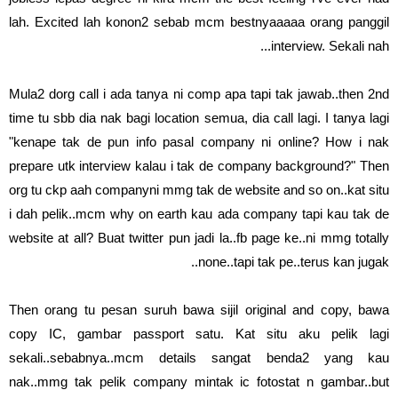
lah. Excited lah konon2 sebab mcm bestnyaaaaa orang panggil
interview. Sekali nah...
Mula2 dorg call i ada tanya ni comp apa tapi tak jawab..then 2nd
time tu sbb dia nak bagi location semua, dia call lagi. I tanya lagi
"kenape tak de pun info pasal company ni online? How i nak
prepare utk interview kalau i tak de company background?" Then
org tu ckp aah companyni mmg tak de website and so on..kat situ
i dah pelik..mcm why on earth kau ada company tapi kau tak de
website at all? Buat twitter pun jadi la..fb page ke..ni mmg totally
none..tapi tak pe..terus kan jugak..
Then orang tu pesan suruh bawa sijil original and copy, bawa
copy IC, gambar passport satu. Kat situ aku pelik lagi
sekali..sebabnya..mcm details sangat benda2 yang kau
nak..mmg tak pelik company mintak ic fotostat n gambar..but