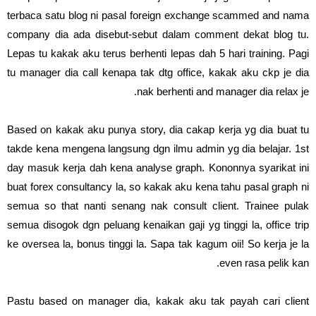
terbaca satu blog ni pasal foreign exchange scammed and nama
company dia ada disebut-sebut dalam comment dekat blog tu.
Lepas tu kakak aku terus berhenti lepas dah 5 hari training. Pagi
tu manager dia call kenapa tak dtg office, kakak aku ckp je dia
nak berhenti and manager dia relax je.
Based on kakak aku punya story, dia cakap kerja yg dia buat tu
takde kena mengena langsung dgn ilmu admin yg dia belajar. 1st
day masuk kerja dah kena analyse graph. Kononnya syarikat ini
buat forex consultancy la, so kakak aku kena tahu pasal graph ni
semua so that nanti senang nak consult client. Trainee pulak
semua disogok dgn peluang kenaikan gaji yg tinggi la, office trip
ke oversea la, bonus tinggi la. Sapa tak kagum oii! So kerja je la
even rasa pelik kan.
Pastu based on manager dia, kakak aku tak payah cari client