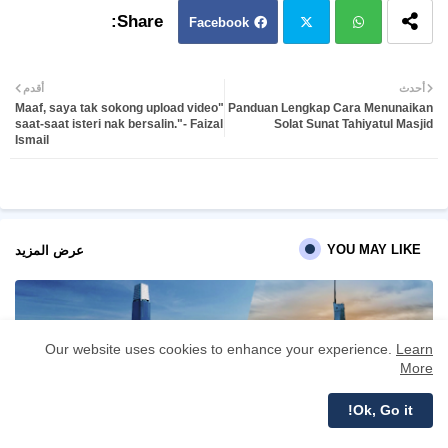
Facebook
Twit
Wh
أحدث
أقدم
"Maaf, saya tak sokong upload video
Panduan Lengkap Cara Menunaikan
ter
atsa
saat-saat isteri nak bersalin."- Faizal
Solat Sunat Tahiyatul Masjid
Ismail
pp
YOU MAY LIKE
عرض المزيد
Our website uses cookies to enhance your experience.
Learn
More
Ok, Go it!