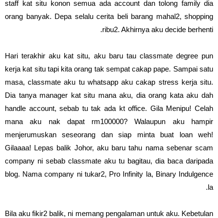
staff kat situ konon semua ada account dan tolong family dia
orang banyak. Depa selalu cerita beli barang mahal2, shopping
ribu2. Akhirnya aku decide berhenti.
Hari terakhir aku kat situ, aku baru tau classmate degree pun
kerja kat situ tapi kita orang tak sempat cakap pape. Sampai satu
masa, classmate aku tu whatsapp aku cakap stress kerja situ.
Dia tanya manager kat situ mana aku, dia orang kata aku dah
handle account, sebab tu tak ada kt office. Gila Menipu! Celah
mana aku nak dapat rm100000? Walaupun aku hampir
menjerumuskan seseorang dan siap minta buat loan weh!
Gilaaaa! Lepas balik Johor, aku baru tahu nama sebenar scam
company ni sebab classmate aku tu bagitau, dia baca daripada
blog. Nama company ni tukar2, Pro Infinity la, Binary Indulgence
la.
Bila aku fikir2 balik, ni memang pengalaman untuk aku. Kebetulan