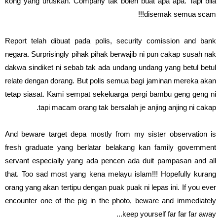
kong yang uruskan. Company tak boleh buat apa apa. Tapi bila
disemak semua scam!!!
Report telah dibuat pada polis, security comission and bank
negara. Surprisingly pihak pihak berwajib ni pun cakap susah nak
dakwa sindiket ni sebab tak ada undang undang yang betul betul
relate dengan dorang. But polis semua bagi jaminan mereka akan
tetap siasat. Kami sempat sekeluarga pergi bambu geng geng ni
tapi macam orang tak bersalah je anjing anjing ni cakap.
And beware target depa mostly from my sister observation is
fresh graduate yang berlatar belakang kan family government
servant especially yang ada pencen ada duit pampasan and all
that. Too sad most yang kena melayu islam!!! Hopefully kurang
orang yang akan tertipu dengan puak puak ni lepas ini. If you ever
encounter one of the pig in the photo, beware and immediately
keep yourself far far far away...