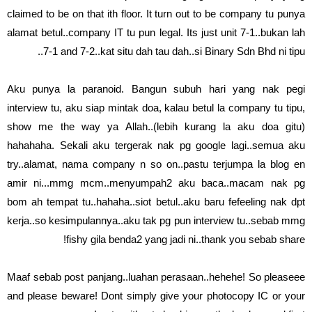
claimed to be on that ith floor. It turn out to be company tu punya
alamat betul..company IT tu pun legal. Its just unit 7-1..bukan lah
7-1 and 7-2..kat situ dah tau dah..si Binary Sdn Bhd ni tipu..
Aku punya la paranoid. Bangun subuh hari yang nak pegi
interview tu, aku siap mintak doa, kalau betul la company tu tipu,
show me the way ya Allah..(lebih kurang la aku doa gitu)
hahahaha. Sekali aku tergerak nak pg google lagi..semua aku
try..alamat, nama company n so on..pastu terjumpa la blog en
amir ni...mmg mcm..menyumpah2 aku baca..macam nak pg
bom ah tempat tu..hahaha..siot betul..aku baru fefeeling nak dpt
kerja..so kesimpulannya..aku tak pg pun interview tu..sebab mmg
fishy gila benda2 yang jadi ni..thank you sebab share!
Maaf sebab post panjang..luahan perasaan..hehehe! So pleaseee
and please beware! Dont simply give your photocopy IC or your