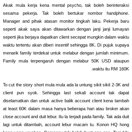
Akak mula kerja kena mental psycho, tak boleh berinteraksi
sesama pekerja. Tak boleh bertukar nombor handphone.
Manager and pihak atasan monitor tingkah laku. Pekerja baru
seperti akak saya akan ditawarkan dengan janji janji lumayan
seperti jika berjaya dapatkan client secepat mungkin dalam waktu
waktu tertentu akan diberi insentif sehingga 8K. Di pujuk supaya
menarik family terdekat untuk melabur dengan jumlah minimum.
Family mula terpengaruh dengan melabur 50K USD ataupun
waktu itu RM 160K.
To cut the story short mula mula ada la untung sikit sikit 2-3K and
client pun syok. Sehingga last sekali account tak dapat
diselamatkan dan untuk active balik account client kena tambah
at least 60K dalam masa hanya beberapa hari atau broker akan
close account and duit lebur. Itu la terjadi pada family. Tak ada duit
lagi untuk ditambah, account lebur macam tu. Konon HQ hong