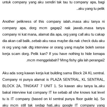
untuk company yang aku sendiri tak tau tu company apa, bagi
aku yang tu pelik..
Another pelikness of this company ialah..masa aku tanya ni
company apa, dorg mcm gagap2 nak jawab..masa tanya
company ni kat mana, alamat dia apa, org yang call aku tu cakap
dia akan call balik..sebab aku rasa maybe dia nak check dulu aku
ni org yang nak dtg interview or orang yang maybe boleh sense
kerja scam dorg. Pelik kan? If you have nothing to hide kenapa
mcm menggelabah? Mmg fishy gila lah perangai2.
Aku ada sorg kawan kerja kat building sama Block 2A KL sentral.
Company ni punya alamat is PLAZA SENTRAL, KL SENTRAL,
BLOCK 2A, TINGKAT 7 UNIT 1. So kawan aku tanya la..aku
bakal interview kat company IT ke sebab all she knows kat level
tu is IT company (based on kl sentral punya floor guide la). So
aku mcm still tak sedap hati..aku google IT company yang