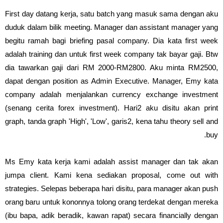
First day datang kerja, satu batch yang masuk sama dengan aku
duduk dalam bilik meeting. Manager dan assistant manager yang
begitu ramah bagi briefing pasal company. Dia kata first week
adalah training dan untuk first week company tak bayar gaji. Btw
dia tawarkan gaji dari RM 2000-RM2800. Aku minta RM2500,
dapat dengan position as Admin Executive. Manager, Emy kata
company adalah menjalankan currency exchange investment
(senang cerita forex investment). Hari2 aku disitu akan print
graph, tanda graph 'High', 'Low', garis2, kena tahu theory sell and
buy.
Ms Emy kata kerja kami adalah assist manager dan tak akan
jumpa client. Kami kena sediakan proposal, come out with
strategies. Selepas beberapa hari disitu, para manager akan push
orang baru untuk kononnya tolong orang terdekat dengan mereka
(ibu bapa, adik beradik, kawan rapat) secara financially dengan