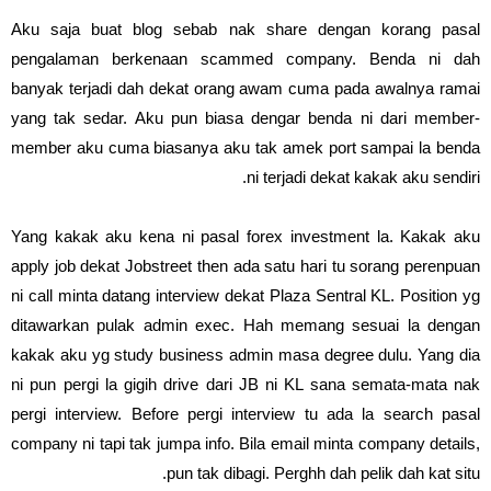
Aku saja buat blog sebab nak share dengan korang pasal
pengalaman berkenaan scammed company. Benda ni dah
banyak terjadi dah dekat orang awam cuma pada awalnya ramai
yang tak sedar. Aku pun biasa dengar benda ni dari member-
member aku cuma biasanya aku tak amek port sampai la benda
ni terjadi dekat kakak aku sendiri.
Yang kakak aku kena ni pasal forex investment la. Kakak aku
apply job dekat Jobstreet then ada satu hari tu sorang perenpuan
ni call minta datang interview dekat Plaza Sentral KL. Position yg
ditawarkan pulak admin exec. Hah memang sesuai la dengan
kakak aku yg study business admin masa degree dulu. Yang dia
ni pun pergi la gigih drive dari JB ni KL sana semata-mata nak
pergi interview. Before pergi interview tu ada la search pasal
company ni tapi tak jumpa info. Bila email minta company details,
pun tak dibagi. Perghh dah pelik dah kat situ.