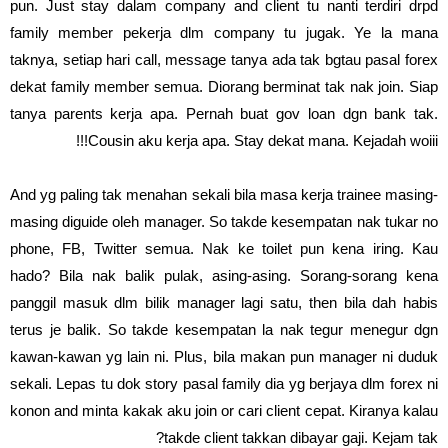
pun. Just stay dalam company and client tu nanti terdiri drpd
family member pekerja dlm company tu jugak. Ye la mana
taknya, setiap hari call, message tanya ada tak bgtau pasal forex
dekat family member semua. Diorang berminat tak nak join. Siap
tanya parents kerja apa. Pernah buat gov loan dgn bank tak.
Cousin aku kerja apa. Stay dekat mana. Kejadah woiii!!!
And yg paling tak menahan sekali bila masa kerja trainee masing-
masing diguide oleh manager. So takde kesempatan nak tukar no
phone, FB, Twitter semua. Nak ke toilet pun kena iring. Kau
hado? Bila nak balik pulak, asing-asing. Sorang-sorang kena
panggil masuk dlm bilik manager lagi satu, then bila dah habis
terus je balik. So takde kesempatan la nak tegur menegur dgn
kawan-kawan yg lain ni. Plus, bila makan pun manager ni duduk
sekali. Lepas tu dok story pasal family dia yg berjaya dlm forex ni
konon and minta kakak aku join or cari client cepat. Kiranya kalau
takde client takkan dibayar gaji. Kejam tak?