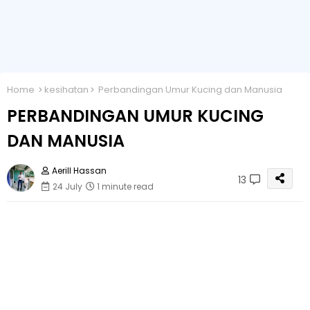
Home
kesihatan
Perbandingan Umur Kucing dan Manusia
PERBANDINGAN UMUR KUCING
DAN MANUSIA
Aerill Hassan
13
24 July
1 minute read