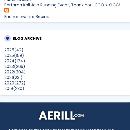
Pertama Kali Join Running Event, Thank You LEGO x KLCC!
Enchanted Life Begins
What to Read After Watching The Odyssey: Kobo’s Reading
Guide for Myth-Lovers, Movie Fans, and Epic Adventure
Seekers
BLOG ARCHIVE
dboystudio
2026
(42)
What to Read After Watching The Odyssey: Kobo’s Reading
2025
(159)
Guide for Myth-Lovers, Movie Fans, and Epic Adventure
2024
(174)
Seekers
2023
(265)
Show All
2022
(204)
2021
(231)
2020
(272)
2019
(230)
2018
(496)
2017
(150)
2016
(47)
2015
(315)
2014
(624)
2013
(661)
2012
(91)