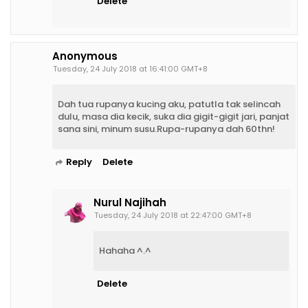
Delete
Anonymous
Tuesday, 24 July 2018 at 16:41:00 GMT+8
Dah tua rupanya kucing aku, patutla tak selincah
dulu, masa dia kecik, suka dia gigit-gigit jari, panjat
sana sini, minum susu.Rupa-rupanya dah 60thn!
Reply
Delete
Nurul Najihah
Tuesday, 24 July 2018 at 22:47:00 GMT+8
Hahaha ^.^
Delete