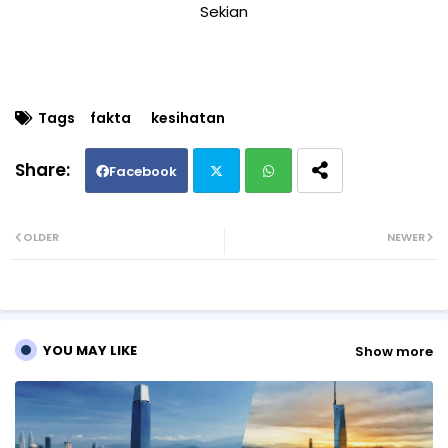
Sekian
Tags
fakta
kesihatan
Facebook
Twi
Wh
OLDER
NEWER
tte
ats
r
ap
YOU MAY LIKE
Show more
p