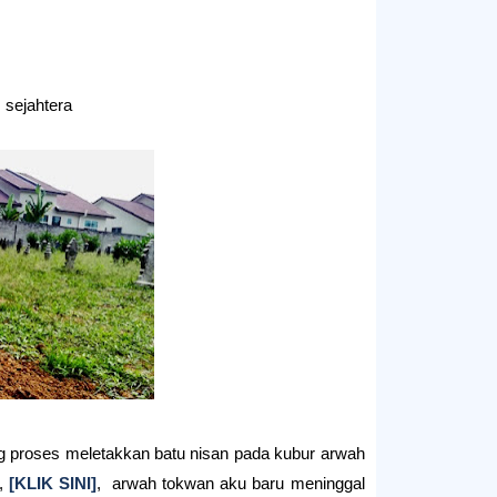
sejahtera
ang proses meletakkan batu nisan pada kubur arwah
i,
[KLIK SINI]
, arwah tokwan aku baru meninggal