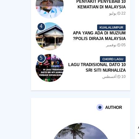
10 PENYAKIT PENYEBAB
KEMATIAN DI MALAYSIA
22 يوليو
KUALALUMPUR
APA YANG ADA DI MUZIUM
POLIS DIRAJA MALAYSIA?
05 نوفمبر
CHORD LAGU
10 LAGU TRADISIONAL DATO
SRI SITI NURHALIZA
TERBAIK SEPANJANG
10 أغسطس
ZAMAN
AUTHOR