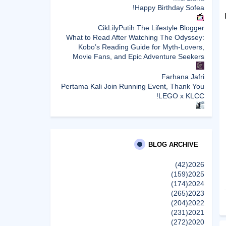
Happy Birthday Sofea!
CikLilyPutih The Lifestyle Blogger
What to Read After Watching The Odyssey:
Kobo’s Reading Guide for Myth-Lovers,
Movie Fans, and Epic Adventure Seekers
Farhana Jafri
Pertama Kali Join Running Event, Thank You
LEGO x KLCC!
dboystudio
What to Read After Watching The Odyssey:
Kobo’s Reading Guide for Myth-Lovers,
Movie Fans, and Epic Adventure Seekers
BLOG ARCHIVE
(42)
2026
SURIA AMANDA
(159)
2025
Hadiah Comel Ini Bakal Ceriakan Anak-Anak
(174)
2024
Yatim Payasum Ahad Ini
(265)
2023
إظهار الكل
(204)
2022
(231)
2021
(272)
2020