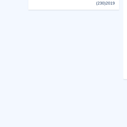
(230)
2019
(496)
2018
(150)
2017
(47)
2016
(315)
2015
(624)
2014
(661)
2013
(91)
2012
(45)
2011
(5)
2010