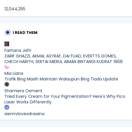
12,044,255
I READ THEM
Farhana Jafri
ZARIF GHAZZI, AKMAL ASYRAF, DAI FUAD, EVERTTS GOMES,
CHECH HARITH, SERTAI MIERUL AIMAN BINTANGI KUDRAT 1968
Mia Liana
Trafik Blog Masih Maintain Walaupun Blog Tiada Update
Shamiera Osment
Tried Every Cream for Your Pigmentation? Here's Why Pico
Laser Works Differently.
siennylovesdrawing
Malaysian Music Legend ~ Dato’ Khadijah Ibrahim Returns
With New Single “Ibu Doa” (A Mother’s Prayer) After 26
Years