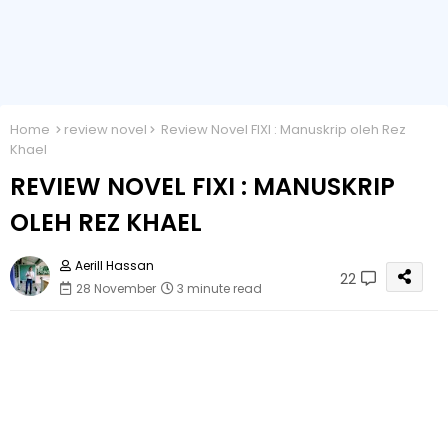
Home
review novel
Review Novel FIXI : Manuskrip oleh Rez
Khael
REVIEW NOVEL FIXI : MANUSKRIP
OLEH REZ KHAEL
Aerill Hassan
22
28 November
3 minute read