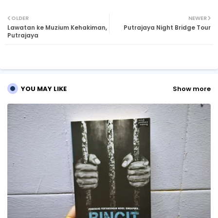
Twi
Wh
OLDER
NEWER
Lawatan ke Muzium Kehakiman,
Putrajaya Night Bridge Tour
tte
ats
Putrajaya
r
ap
p
YOU MAY LIKE
Show more