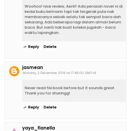
Woohoo! nice review, Aerill! Ada perasan novel ni di
kedai buku kelmarin tapi tak tergerak pula nak
membacanya sebab selalu tak sempat baca dah
sekarang. Ada beberapa lagi dalam almari belum
baca. But nanti nak buat koleksi jugalah - baca
waktu lapangkan.
Reply
Delete
jasmean
Monday, 2 December 2019 at 17:46:00 GMT+8
Never read fixi book before but it sounds great.
Thank you for sharingg!
Reply
Delete
yaya_flanella