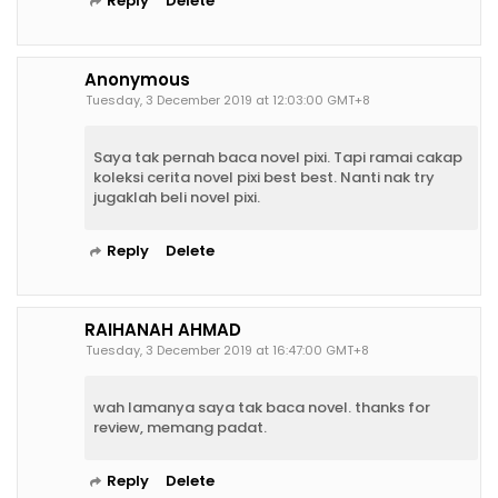
Reply
Delete
Anonymous
Tuesday, 3 December 2019 at 12:03:00 GMT+8
Saya tak pernah baca novel pixi. Tapi ramai cakap
koleksi cerita novel pixi best best. Nanti nak try
jugaklah beli novel pixi.
Reply
Delete
RAIHANAH AHMAD
Tuesday, 3 December 2019 at 16:47:00 GMT+8
wah lamanya saya tak baca novel. thanks for
review, memang padat.
Reply
Delete