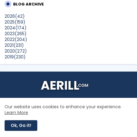
BLOG ARCHIVE
SURIA AMANDA
2026
(42)
Blog Kawan Kawan Kena Removed? Why....
2025
(159)
Show All
2024
(174)
2023
(265)
2022
(204)
2021
(231)
2020
(272)
2019
(230)
2018
(496)
2017
(150)
2016
(47)
2015
(315)
2014
(624)
2013
(661)
2012
(91)
Aerill.com adalah sebuah laman menarik mengandungi
2011
(45)
gabungan variasi kandungan yang berkualiti termasuklah
Our website uses cookies to enhance your experience.
2010
(5)
pelbagai fakta menarik, inspirasi dan hiburan, serta
Learn More
perkongsian pengalaman dan pengetahuan yang
bermanfaat.
Ok, Go it!