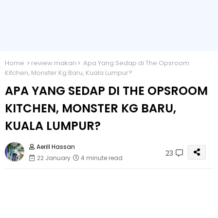
Home
review makan
Apa Yang Sedap di The Opsroom
Kitchen, Monster Kg Baru, Kuala Lumpur?
APA YANG SEDAP DI THE OPSROOM
KITCHEN, MONSTER KG BARU,
KUALA LUMPUR?
Aerill Hassan
23
22 January
4 minute read