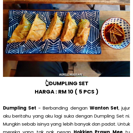
👆DUMPLING SET
HARGA : RM 10 ( 5 PCS )
Dumpling Set
~ Berbanding dengan
Wanton Set
, jujur
aku beritahu yang aku lagi suka dengan Dumpling Set ni.
Mungkin sebab isinya yang lebih banyak dan padat. Untuk
mereka yang tak nak pesan
Hokkien Prawn Mee
tu