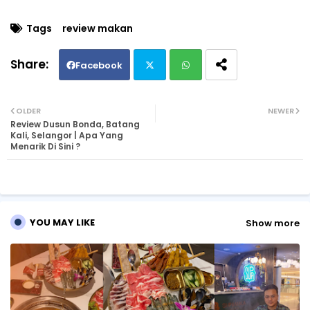
Tags
review makan
Facebook
Twi
Wh
OLDER
NEWER
Review Dusun Bonda, Batang
tte
ats
Kali, Selangor | Apa Yang
Menarik Di Sini ?
r
ap
p
YOU MAY LIKE
Show more