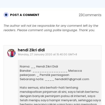
23Comments
POST A COMMENT
The author will not be responsible for any comment left by the
readers. Please comment using polite language. Thank you.
hendi Zikri didi
Monday, 27 January 2020 at 15:40:00 GMT+8
Nama: __ Hendi Zikri Didi
Bandar: _______________ Melacca
pekerjaan: _ Pemilik perniagaan
Sebarang notis: ____ hendidi01@gmail.com
Halo semua, sila berhati-hati tentang
mendapatkan pinjaman di sini, saya telah bertemu
dengan banyak peminjam palsu di internet, saya
telah menipu saya hampir menyerah, sehingga saya
bertemu seorang rakan yang baru saja memohon