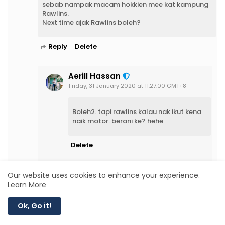
sebab nampak macam hokkien mee kat kampung
Rawlins.
Next time ajak Rawlins boleh?
Reply
Delete
Aerill Hassan
Friday, 31 January 2020 at 11:27:00 GMT+8
Boleh2. tapi rawlins kalau nak ikut kena
naik motor. berani ke? hehe
Delete
Our website uses cookies to enhance your experience.
Learn More
Sis Lin
Tuesday, 28 January 2020 at 11:04:00 GMT+8
Ok, Go it!
Ooo inilah yang anak Sis bagitau tu. Nanti datang