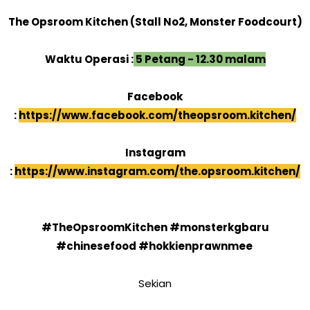
The Opsroom Kitchen (Stall No2, Monster Foodcourt)
Waktu Operasi :
5 Petang - 12.30 malam
Facebook
:
https://www.facebook.com/theopsroom.kitchen/
Instagram
:
https://www.instagram.com/the.opsroom.kitchen/
#TheOpsroomKitchen #monsterkgbaru
#chinesefood #hokkienprawnmee
Sekian